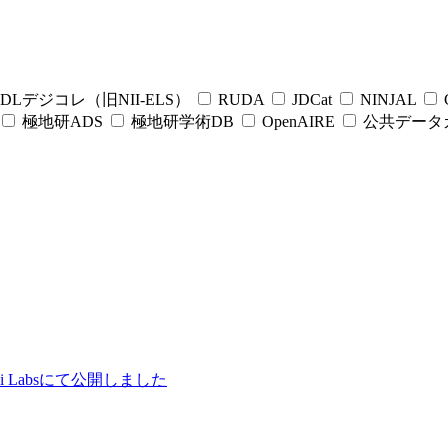
DLデジコレ（旧NII-ELS）
RUDA
JDCat
NINJAL
C
極地研ADS
極地研学術DB
OpenAIRE
公共データ
ii Labsにて公開しました