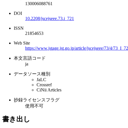
130006088761
DOI
10.2208/jscejseee.73.i_721
ISSN
21854653
Web Site
https://www.jstage.jst.go.jp/article/jscejseee/73/4/73_I_7
本文言語コード
ja
データソース種別
JaLC
Crossref
CiNii Articles
抄録ライセンスフラグ
使用不可
書き出し