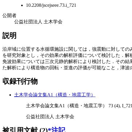
10.2208/jscejseee.73.i_721
公開者
公益社団法人 土木学会
説明
沿岸域に位置する水循環施設に関しては，強震動に対しての
を研究対象とし，その効果の解析評価について検討した．解
免波効果については三次元静的解析により検討した．その結
た解析により構造物の回転・並進の評価が可能なこと，津波
収録刊行物
土木学会論文集A1（構造・地震工学）
土木学会論文集A1（構造・地震工学） 73 (4), I_721-I_
公益社団法人 土木学会
被引用文献 (2)
*注記