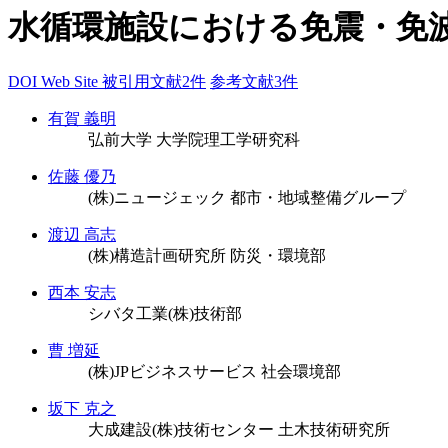
水循環施設における免震・免
DOI
Web Site
被引用文献2件
参考文献3件
有賀 義明
弘前大学 大学院理工学研究科
佐藤 優乃
(株)ニュージェック 都市・地域整備グループ
渡辺 高志
(株)構造計画研究所 防災・環境部
西本 安志
シバタ工業(株)技術部
曹 増延
(株)JPビジネスサービス 社会環境部
坂下 克之
大成建設(株)技術センター 土木技術研究所