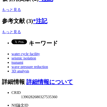
もっと見る
参考文献 (3)
*注記
もっと見る
キーワード
water cycle facility
seismic isolation
tsunami
wave pressure reduction
3D analysis
詳細情報
詳細情報について
CRID
1390282680327535360
NII論文ID