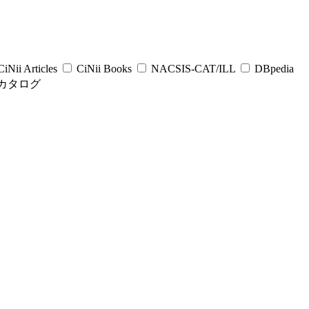
iNii Articles
CiNii Books
NACSIS-CAT/ILL
DBpedia
カタログ