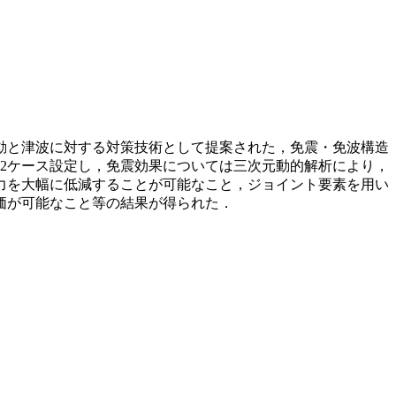
動と津波に対する対策技術として提案された，免震・免波構造
2ケース設定し，免震効果については三次元動的解析により，
力を大幅に低減することが可能なこと，ジョイント要素を用い
価が可能なこと等の結果が得られた．