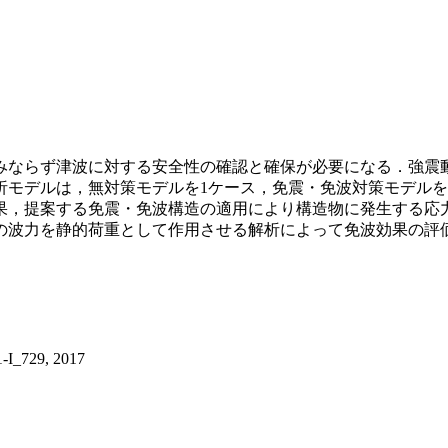
みならず津波に対する安全性の確認と確保が必要になる．強震
析モデルは，無対策モデルを1ケース，免震・免波対策モデルを
果，提案する免震・免波構造の適用により構造物に発生する応
の波力を静的荷重として作用させる解析によって免波効果の評
729, 2017