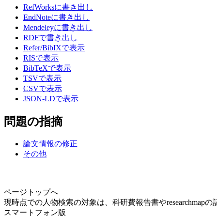
RefWorksに書き出し
EndNoteに書き出し
Mendeleyに書き出し
RDFで書き出し
Refer/BibIXで表示
RISで表示
BibTeXで表示
TSVで表示
CSVで表示
JSON-LDで表示
問題の指摘
論文情報の修正
その他
ページトップへ
現時点での人物検索の対象は、科研費報告書やresearchma
スマートフォン版