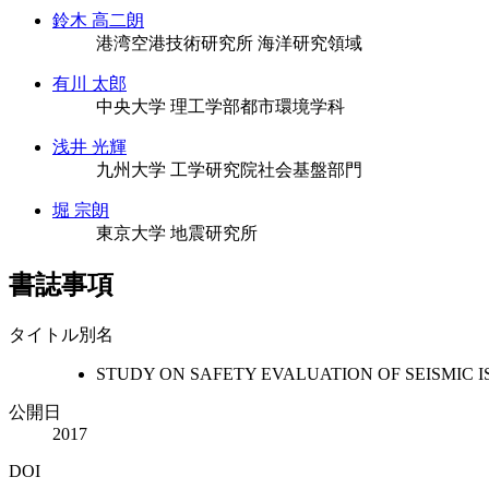
鈴木 高二朗
港湾空港技術研究所 海洋研究領域
有川 太郎
中央大学 理工学部都市環境学科
浅井 光輝
九州大学 工学研究院社会基盤部門
堀 宗朗
東京大学 地震研究所
書誌事項
タイトル別名
STUDY ON SAFETY EVALUATION OF SEISMIC
公開日
2017
DOI