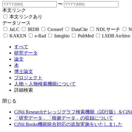
〜
本文リンク
本文リンクあり
データソース
JaLC
IRDB
Crossref
DataCite
NDLサーチ
N
KAKEN
e-Rad
Integbio
PubMed
LSDB Archive
すべて
研究データ
論文
本
博士論文
プロジェクト
人物
> 人物検索機能について
詳細検索
閉じる
CiNii Researchナレッジグラフ検索機能（試行版）をCiN
「研究データ」「根拠データ」の収録について
CiNii Books機能統合対応の追加実施をいたしました