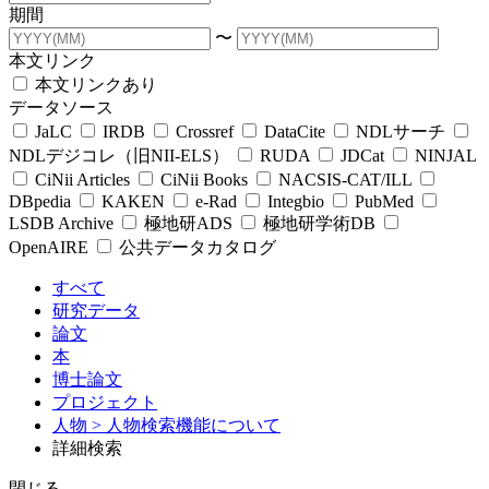
期間
〜
本文リンク
本文リンクあり
データソース
JaLC
IRDB
Crossref
DataCite
NDLサーチ
NDLデジコレ（旧NII-ELS）
RUDA
JDCat
NINJAL
CiNii Articles
CiNii Books
NACSIS-CAT/ILL
DBpedia
KAKEN
e-Rad
Integbio
PubMed
LSDB Archive
極地研ADS
極地研学術DB
OpenAIRE
公共データカタログ
すべて
研究データ
論文
本
博士論文
プロジェクト
人物
> 人物検索機能について
詳細検索
閉じる