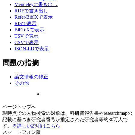
Mendeleyに書き出し
RDFで書き出し
Refer/BibIXで表示
RISで表示
BibTeXで表示
TSVで表示
CSVで表示
JSON-LDで表示
問題の指摘
論文情報の修正
その他
ページトップへ
現時点での人物検索の対象は、科研費報告書やresearchmapの
記載に基づき研究者番号が推定された研究者等約30万人で
す。
※詳しい説明はこちら
スマートフォン版