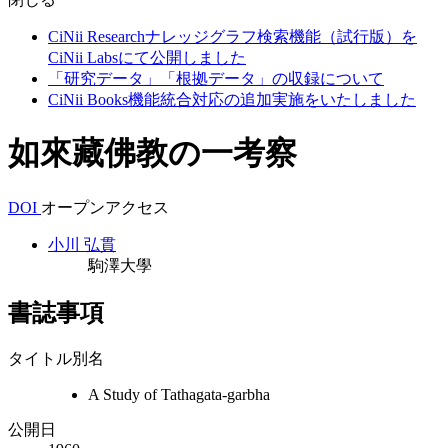
CiNii Researchナレッジグラフ検索機能（試行版）を
CiNii Labsにて公開しました
「研究データ」「根拠データ」の収録について
CiNii Books機能統合対応の追加実施をいたしました
如來藏佛教の一考察
DOI
オープンアクセス
小川 弘貫
駒澤大學
書誌事項
タイトル別名
A Study of Tathagata-garbha
公開日