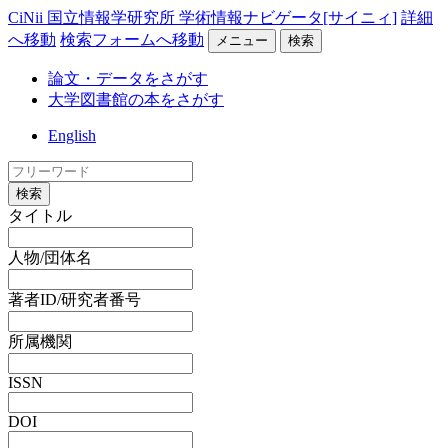
CiNii 国立情報学研究所 学術情報ナビゲータ[サイニィ]
詳細
へ移動
検索フォームへ移動
メニュー
検索
論文・データをさがす
大学図書館の本をさがす
English
検索
タイトル
人物/団体名
著者ID/研究者番号
所属機関
ISSN
DOI