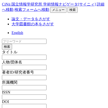
CiNii 国立情報学研究所 学術情報ナビゲータ[サイニィ]
詳細
へ移動
検索フォームへ移動
メニュー
検索
論文・データをさがす
大学図書館の本をさがす
English
検索
タイトル
人物/団体名
著者ID/研究者番号
所属機関
ISSN
DOI