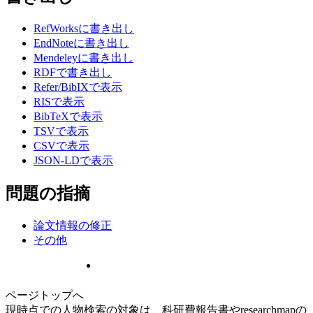
RefWorksに書き出し
EndNoteに書き出し
Mendeleyに書き出し
RDFで書き出し
Refer/BibIXで表示
RISで表示
BibTeXで表示
TSVで表示
CSVで表示
JSON-LDで表示
問題の指摘
論文情報の修正
その他
ページトップへ
現時点での人物検索の対象は、科研費報告書やresearchmapの