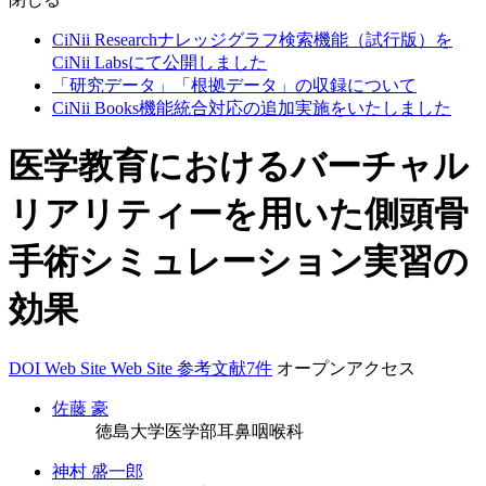
CiNii Researchナレッジグラフ検索機能（試行版）を
CiNii Labsにて公開しました
「研究データ」「根拠データ」の収録について
CiNii Books機能統合対応の追加実施をいたしました
医学教育におけるバーチャル
リアリティーを用いた側頭骨
手術シミュレーション実習の
効果
DOI
Web Site
Web Site
参考文献7件
オープンアクセス
佐藤 豪
徳島大学医学部耳鼻咽喉科
神村 盛一郎