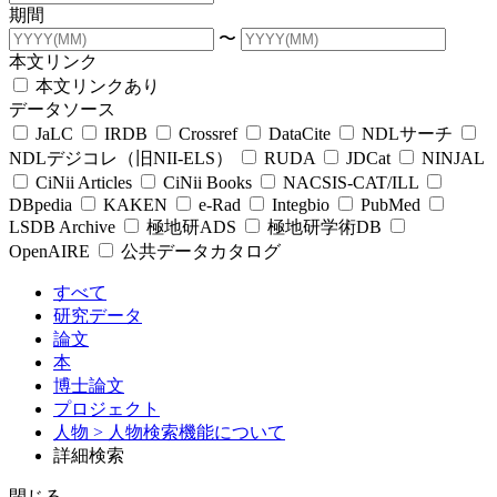
期間
〜
本文リンク
本文リンクあり
データソース
JaLC
IRDB
Crossref
DataCite
NDLサーチ
NDLデジコレ（旧NII-ELS）
RUDA
JDCat
NINJAL
CiNii Articles
CiNii Books
NACSIS-CAT/ILL
DBpedia
KAKEN
e-Rad
Integbio
PubMed
LSDB Archive
極地研ADS
極地研学術DB
OpenAIRE
公共データカタログ
すべて
研究データ
論文
本
博士論文
プロジェクト
人物
> 人物検索機能について
詳細検索
閉じる