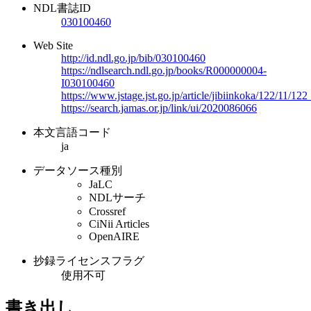
NDL書誌ID
030100460
Web Site
http://id.ndl.go.jp/bib/030100460
https://ndlsearch.ndl.go.jp/books/R000000004-
I030100460
https://www.jstage.jst.go.jp/article/jibiinkoka/122/11/12
https://search.jamas.or.jp/link/ui/2020086066
本文言語コード
ja
データソース種別
JaLC
NDLサーチ
Crossref
CiNii Articles
OpenAIRE
抄録ライセンスフラグ
使用不可
書き出し