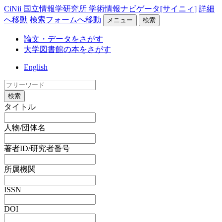
CiNii 国立情報学研究所 学術情報ナビゲータ[サイニィ]
詳細
へ移動
検索フォームへ移動
メニュー
検索
論文・データをさがす
大学図書館の本をさがす
English
検索
タイトル
人物/団体名
著者ID/研究者番号
所属機関
ISSN
DOI