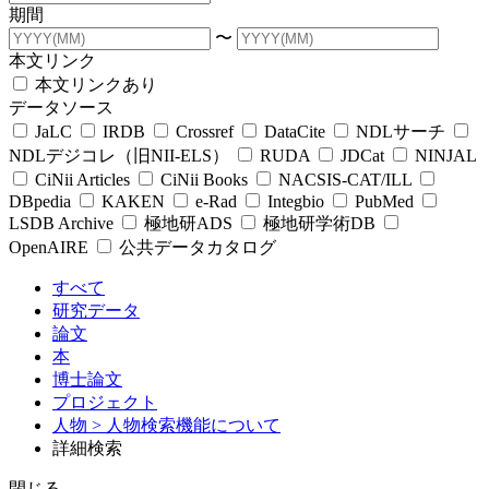
期間
〜
本文リンク
本文リンクあり
データソース
JaLC
IRDB
Crossref
DataCite
NDLサーチ
NDLデジコレ（旧NII-ELS）
RUDA
JDCat
NINJAL
CiNii Articles
CiNii Books
NACSIS-CAT/ILL
DBpedia
KAKEN
e-Rad
Integbio
PubMed
LSDB Archive
極地研ADS
極地研学術DB
OpenAIRE
公共データカタログ
すべて
研究データ
論文
本
博士論文
プロジェクト
人物
> 人物検索機能について
詳細検索
閉じる