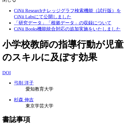
CiNii Researchナレッジグラフ検索機能（試行版）を
CiNii Labsにて公開しました
「研究データ」「根拠データ」の収録について
CiNii Books機能統合対応の追加実施をいたしました
小学校教師の指導行動が児童
のスキルに及ぼす効果
DOI
弓削 洋子
愛知教育大学
杉森 伸吉
東京学芸大学
書誌事項