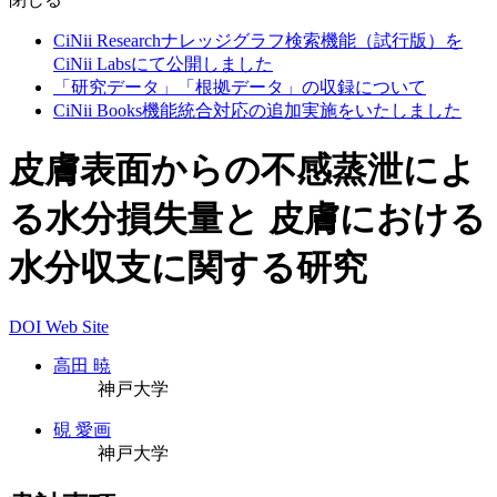
CiNii Researchナレッジグラフ検索機能（試行版）を
CiNii Labsにて公開しました
「研究データ」「根拠データ」の収録について
CiNii Books機能統合対応の追加実施をいたしました
皮膚表面からの不感蒸泄によ
る水分損失量と 皮膚における
水分収支に関する研究
DOI
Web Site
高田 暁
神戸大学
硯 愛画
神戸大学