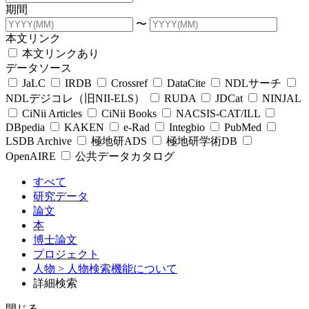
期間
〜
本文リンク
本文リンクあり
データソース
JaLC
IRDB
Crossref
DataCite
NDLサーチ
NDLデジコレ（旧NII-ELS）
RUDA
JDCat
NINJAL
CiNii Articles
CiNii Books
NACSIS-CAT/ILL
DBpedia
KAKEN
e-Rad
Integbio
PubMed
LSDB Archive
極地研ADS
極地研学術DB
OpenAIRE
公共データカタログ
すべて
研究データ
論文
本
博士論文
プロジェクト
人物
> 人物検索機能について
詳細検索
閉じる