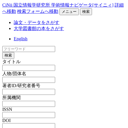
CiNii 国立情報学研究所 学術情報ナビゲータ[サイニィ]
詳細
へ移動
検索フォームへ移動
メニュー
検索
論文・データをさがす
大学図書館の本をさがす
English
検索
タイトル
人物/団体名
著者ID/研究者番号
所属機関
ISSN
DOI