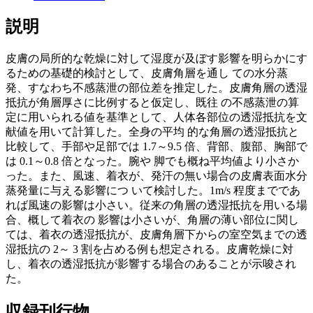
説明
皮膚の局所的な乾燥に対して湿度が及ぼす影響を明らかにす
るための基礎的検討として、皮膚角層を通し ての水分蒸
発、すなわち不感蒸泄の部位差を推定した。皮膚角層の透湿
抵抗が角層厚さに比例すると仮定し、既往 の不感蒸泄の算
定に用いられる値を基準として、人体各部位の透湿抵抗を文
献値を用いて計算した。全身の平均 的な角層の透湿抵抗と
比較して、手部や足部では 1.7～9.5 倍、背部、腹部、胸部で
は 0.1～0.8 倍となった。腕や 脚でも概ね平均値より小さか
った。また、風速、着衣が、発汗の無い場合の皮膚表面水分
蒸発量に与える影響につ いて検討した。1m/s 程度までであ
れば風速の影響は小さい。従来の角層の透湿抵抗を用いる場
合、概して着衣の 影響は小さいが、角層の薄い部位に関し
ては、着衣の透湿抵抗が、皮膚角層下からの室空気までの透
湿抵抗の 2～ 3 割を占める例も想定される。皮膚乾燥に対
し、着衣の透湿抵抗が影響する場合のあることが示唆され
た。
収録刊行物