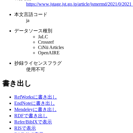
https://www.jstage.jst.go.jp/article/jsmermd/2021/0/20
本文言語コード
ja
データソース種別
JaLC
Crossref
CiNii Articles
OpenAIRE
抄録ライセンスフラグ
使用不可
書き出し
RefWorksに書き出し
EndNoteに書き出し
Mendeleyに書き出し
RDFで書き出し
Refer/BibIXで表示
RISで表示