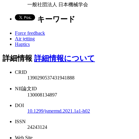
一般社団法人 日本機械学会
キーワード
Force feedback
Air jetting
Haptics
詳細情報
詳細情報について
CRID
1390290537431941888
NII論文ID
130008134897
DOI
10.1299/jsmermd.2021.1a1-h02
ISSN
24243124
Web Site