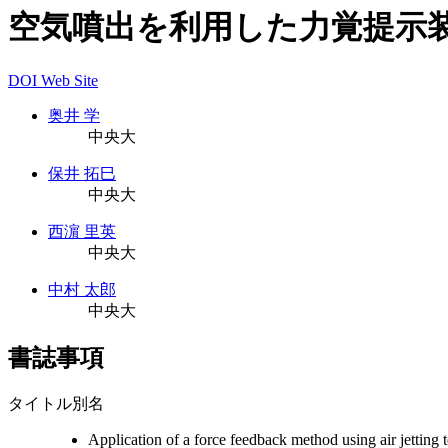
空気噴出を利用した力覚提示
DOI
Web Site
奥井 学
中央大
保井 拓巳
中央大
西濵 里英
中央大
中村 太郎
中央大
書誌事項
タイトル別名
Application of a force feedback method using air jetting 