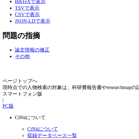
BibTeXで表示
TSVで表示
CSVで表示
JSON-LDで表示
問題の指摘
論文情報の修正
その他
ページトップへ
現時点での人物検索の対象は、科研費報告書やresearchma
スマートフォン版
|
PC版
CiNiiについて
CiNiiについて
収録データベース一覧