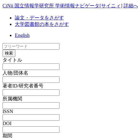
CiNii 国立情報学研究所 学術情報ナビゲータ[サイニィ]
詳細
論文・データをさがす
大学図書館の本をさがす
English
検索
タイトル
人物/団体名
著者ID/研究者番号
所属機関
ISSN
DOI
期間