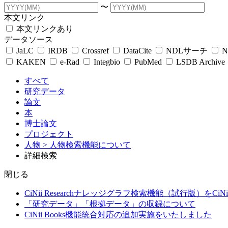
〜
本文リンク
本文リンクあり
データソース
JaLC
IRDB
Crossref
DataCite
NDLサーチ
N
KAKEN
e-Rad
Integbio
PubMed
LSDB Archive
すべて
研究データ
論文
本
博士論文
プロジェクト
人物
> 人物検索機能について
詳細検索
閉じる
CiNii Researchナレッジグラフ検索機能（試行版）をCiN
「研究データ」「根拠データ」の収録について
CiNii Books機能統合対応の追加実施をいたしました