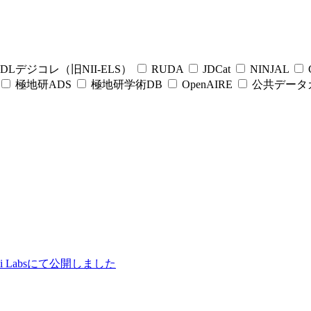
DLデジコレ（旧NII-ELS）
RUDA
JDCat
NINJAL
C
極地研ADS
極地研学術DB
OpenAIRE
公共データ
ii Labsにて公開しました