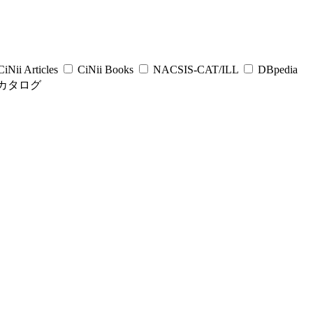
iNii Articles
CiNii Books
NACSIS-CAT/ILL
DBpedia
カタログ