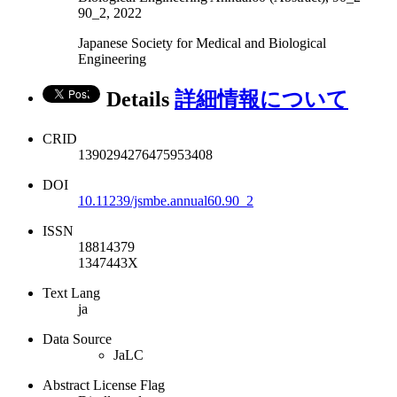
90_2, 2022
Japanese Society for Medical and Biological
Engineering
Details
詳細情報について
CRID
1390294276475953408
DOI
10.11239/jsmbe.annual60.90_2
ISSN
18814379
1347443X
Text Lang
ja
Data Source
JaLC
Abstract License Flag