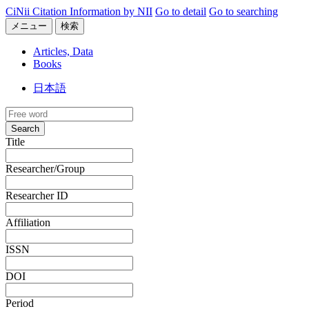
CiNii Citation Information by NII
Go to detail
Go to searching
メニュー
検索
Articles, Data
Books
日本語
Search
Title
Researcher/Group
Researcher ID
Affiliation
ISSN
DOI
Period