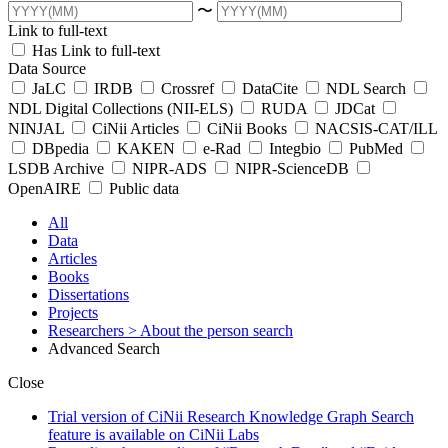
〜
Link to full-text
Has Link to full-text
Data Source
JaLC
IRDB
Crossref
DataCite
NDL Search
NDL Digital Collections (NII-ELS)
RUDA
JDCat
NINJAL
CiNii Articles
CiNii Books
NACSIS-CAT/ILL
DBpedia
KAKEN
e-Rad
Integbio
PubMed
LSDB Archive
NIPR-ADS
NIPR-ScienceDB
OpenAIRE
Public data
All
Data
Articles
Books
Dissertations
Projects
Researchers
> About the person search
Advanced Search
Close
Trial version of CiNii Research Knowledge Graph Search
feature is available on CiNii Labs