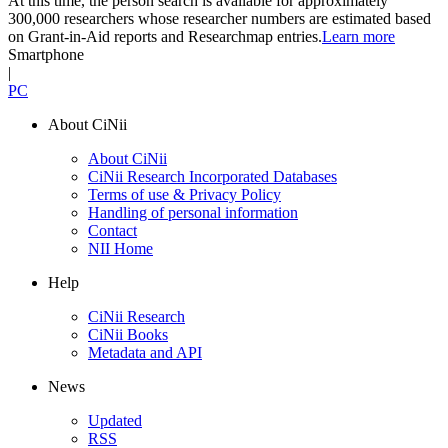
At this time, the person search is available for approximately
300,000 researchers whose researcher numbers are estimated based
on Grant-in-Aid reports and Researchmap entries.
Learn more
Smartphone
|
PC
About CiNii
About CiNii
CiNii Research Incorporated Databases
Terms of use & Privacy Policy
Handling of personal information
Contact
NII Home
Help
CiNii Research
CiNii Books
Metadata and API
News
Updated
RSS