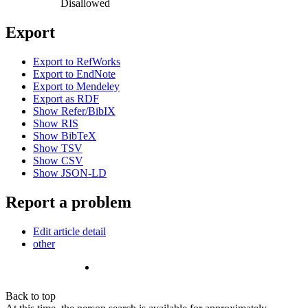
Disallowed
Export
Export to RefWorks
Export to EndNote
Export to Mendeley
Export as RDF
Show Refer/BibIX
Show RIS
Show BibTeX
Show TSV
Show CSV
Show JSON-LD
Report a problem
Edit article detail
other
Back to top