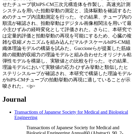
せたチューブ状hiPS-CM三次元構造体を作製し、高速光計測
システムを用いた拍動挙動の測定と、流体駆動を確認するた
めのチューブ内流動測定を行った。その結果、チューブ内の
順流が確認され、拍動挙動はデジタル画像相関法を用いて最
小主ひずみの経時変化として評価された。さらに、本研究で
は定量的評価と拍動挙動の再現を可能にするため、心臓の複
雑な収縮メカニズムを組み込んだマルチスケールhiPS-CM組
織体理論モデルの構築を試みた。Guccioneらが提案した筋線
維の能動的収縮力の理論モデルと組み合わせたオリジナル粘
弾性モデルを構築し、実験値との比較を行った。その結果、
理論モデルにおいて実験値の応力-ひずみ挙動と類似したヒ
ステリシスループが確認され、本研究で構築した理論モデル
がhiPS-CMチューブの拍動挙動の再現に適していることが示
唆された。</p>
Journal
Transactions of Japanese Society for Medical and Biological
Engineering
Transactions of Japanese Society for Medical and
Biological Engineering Annual60 (Abstract), 90_2-