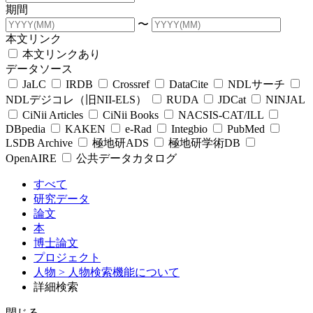
期間
〜
本文リンク
本文リンクあり
データソース
JaLC
IRDB
Crossref
DataCite
NDLサーチ
NDLデジコレ（旧NII-ELS）
RUDA
JDCat
NINJAL
CiNii Articles
CiNii Books
NACSIS-CAT/ILL
DBpedia
KAKEN
e-Rad
Integbio
PubMed
LSDB Archive
極地研ADS
極地研学術DB
OpenAIRE
公共データカタログ
すべて
研究データ
論文
本
博士論文
プロジェクト
人物
> 人物検索機能について
詳細検索
閉じる