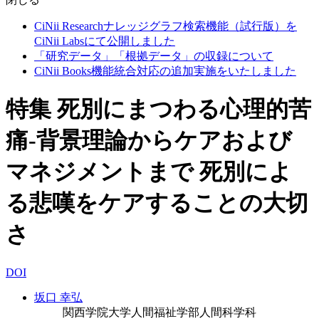
CiNii Researchナレッジグラフ検索機能（試行版）を
CiNii Labsにて公開しました
「研究データ」「根拠データ」の収録について
CiNii Books機能統合対応の追加実施をいたしました
特集 死別にまつわる心理的苦
痛-背景理論からケアおよび
マネジメントまで 死別によ
る悲嘆をケアすることの大切
さ
DOI
坂口 幸弘
関西学院大学人間福祉学部人間科学科