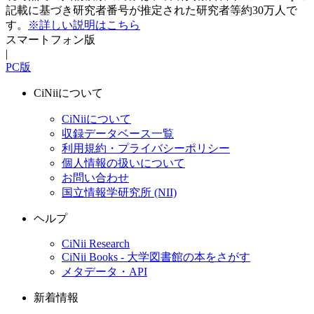
記載に基づき研究者番号が推定された研究者等約30万人で
す。
※詳しい説明はこちら
スマートフォン版
|
PC版
CiNiiについて
CiNiiについて
収録データベース一覧
利用規約・プライバシーポリシー
個人情報の扱いについて
お問い合わせ
国立情報学研究所 (NII)
ヘルプ
CiNii Research
CiNii Books - 大学図書館の本をさがす
メタデータ・API
新着情報