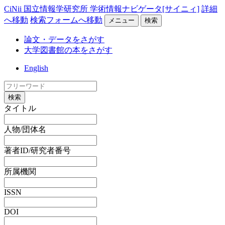
CiNii 国立情報学研究所 学術情報ナビゲータ[サイニィ]
詳細
へ移動
検索フォームへ移動
メニュー
検索
論文・データをさがす
大学図書館の本をさがす
English
検索
タイトル
人物/団体名
著者ID/研究者番号
所属機関
ISSN
DOI