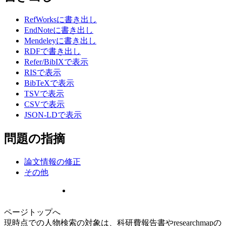
RefWorksに書き出し
EndNoteに書き出し
Mendeleyに書き出し
RDFで書き出し
Refer/BibIXで表示
RISで表示
BibTeXで表示
TSVで表示
CSVで表示
JSON-LDで表示
問題の指摘
論文情報の修正
その他
ページトップへ
現時点での人物検索の対象は、科研費報告書やresearchmapの