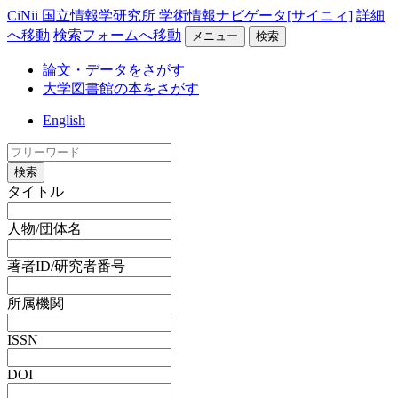
CiNii 国立情報学研究所 学術情報ナビゲータ[サイニィ]
詳細
へ移動
検索フォームへ移動
メニュー
検索
論文・データをさがす
大学図書館の本をさがす
English
検索
タイトル
人物/団体名
著者ID/研究者番号
所属機関
ISSN
DOI