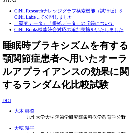
CiNii Researchナレッジグラフ検索機能（試行版）を
CiNii Labsにて公開しました
「研究データ」「根拠データ」の収録について
CiNii Books機能統合対応の追加実施をいたしました
睡眠時ブラキシズムを有する
顎関節症患者へ用いたオーラ
ルアプライアンスの効果に関
するランダム化比較試験
DOI
大木 郷資
九州大学大学院歯学研究院歯科医学教育学分野
大穂 耕平