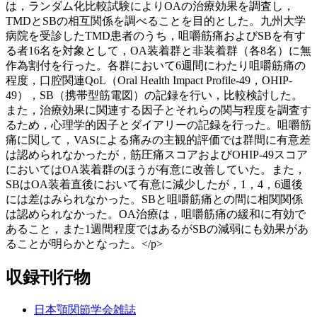
は，ランダム化比較試験によりOAの治療効果を調査し，
TMDとSBの相互関係を調べることを目的とした。九州大学
病院を受診したTMD患者のうち，咀嚼筋痛およびSBを有す
る者16名を対象として，OA装着群と非装着群（各8名）に無
作為割付を行った。各群において6週間にわたり咀嚼筋痛の
程度，口腔関連QoL（Oral Health Impact Profile-49，OHIP-
49），SB（携帯型筋電図）の記録を行い，比較検討した。
また，治療効果に関連する因子とそれらの関与程度を調査す
るため，心理学的因子とダイアリーの記録を行った。咀嚼筋
痛に関して，VASによる痛みの主観的評価では群間に有意差
は認められなかったが，筋圧痛スコアおよびOHIP-49スコア
においてはOA装着群のほうが有意に改善していた。また，
SBはOA装着直後において有意に減少したが，1，4，6週後
には差はみられなかった。SBと咀嚼筋痛との間に相関関係
は認められなかった。OA治療は，咀嚼筋痛の緩和に有効で
あること，また1週間程度ではあるがSBの減弱にも効果があ
ることが明らかとなった。</p>
収録刊行物
日本顎関節学会雑誌