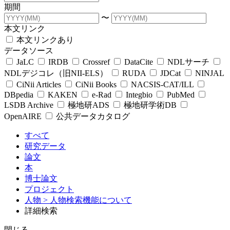
期間
〜
本文リンク
本文リンクあり
データソース
JaLC
IRDB
Crossref
DataCite
NDLサーチ
NDLデジコレ（旧NII-ELS）
RUDA
JDCat
NINJAL
CiNii Articles
CiNii Books
NACSIS-CAT/ILL
DBpedia
KAKEN
e-Rad
Integbio
PubMed
LSDB Archive
極地研ADS
極地研学術DB
OpenAIRE
公共データカタログ
すべて
研究データ
論文
本
博士論文
プロジェクト
人物
> 人物検索機能について
詳細検索
閉じる