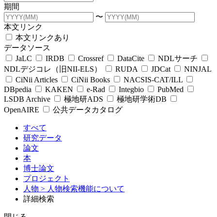
期間
〜
本文リンク
本文リンクあり
データソース
JaLC
IRDB
Crossref
DataCite
NDLサーチ
NDLデジコレ（旧NII-ELS）
RUDA
JDCat
NINJAL
CiNii Articles
CiNii Books
NACSIS-CAT/ILL
DBpedia
KAKEN
e-Rad
Integbio
PubMed
LSDB Archive
極地研ADS
極地研学術DB
OpenAIRE
公共データカタログ
すべて
研究データ
論文
本
博士論文
プロジェクト
人物
> 人物検索機能について
詳細検索
閉じる