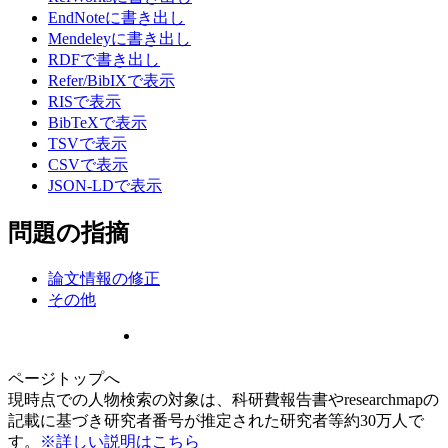
EndNoteに書き出し
Mendeleyに書き出し
RDFで書き出し
Refer/BibIXで表示
RISで表示
BibTeXで表示
TSVで表示
CSVで表示
JSON-LDで表示
問題の指摘
論文情報の修正
その他
ページトップへ
現時点での人物検索の対象は、科研費報告書やresearchmapの
記載に基づき研究者番号が推定された研究者等約30万人で
す。
※詳しい説明はこちら