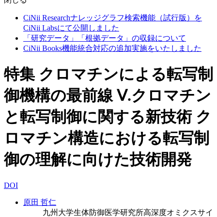
CiNii Researchナレッジグラフ検索機能（試行版）を
CiNii Labsにて公開しました
「研究データ」「根拠データ」の収録について
CiNii Books機能統合対応の追加実施をいたしました
特集 クロマチンによる転写制
御機構の最前線 Ⅴ.クロマチン
と転写制御に関する新技術 ク
ロマチン構造における転写制
御の理解に向けた技術開発
DOI
原田 哲仁
九州大学生体防御医学研究所高深度オミクスサイ