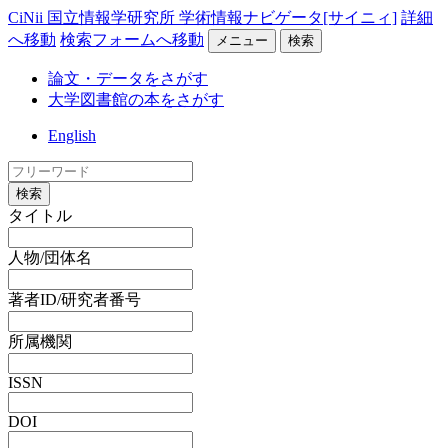
CiNii 国立情報学研究所 学術情報ナビゲータ[サイニィ]
詳細
へ移動
検索フォームへ移動
メニュー
検索
論文・データをさがす
大学図書館の本をさがす
English
検索
タイトル
人物/団体名
著者ID/研究者番号
所属機関
ISSN
DOI