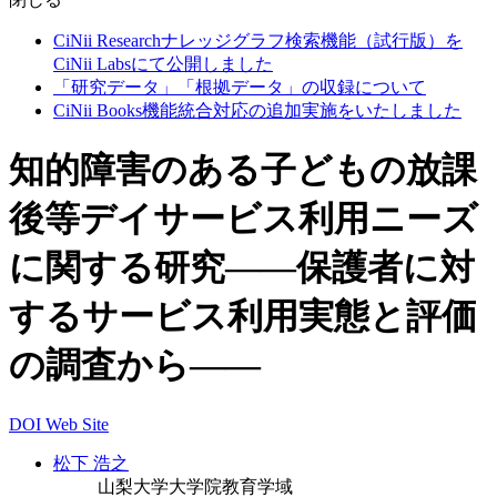
CiNii Researchナレッジグラフ検索機能（試行版）を
CiNii Labsにて公開しました
「研究データ」「根拠データ」の収録について
CiNii Books機能統合対応の追加実施をいたしました
知的障害のある子どもの放課
後等デイサービス利用ニーズ
に関する研究――保護者に対
するサービス利用実態と評価
の調査から――
DOI
Web Site
松下 浩之
山梨大学大学院教育学域