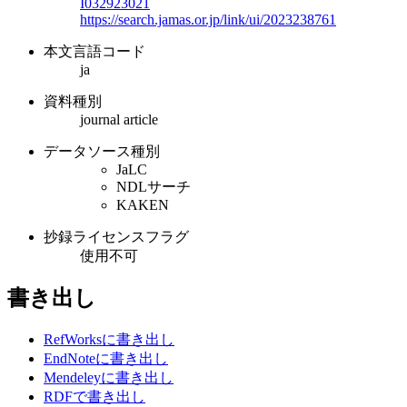
I032923021
https://search.jamas.or.jp/link/ui/2023238761
本文言語コード
ja
資料種別
journal article
データソース種別
JaLC
NDLサーチ
KAKEN
抄録ライセンスフラグ
使用不可
書き出し
RefWorksに書き出し
EndNoteに書き出し
Mendeleyに書き出し
RDFで書き出し