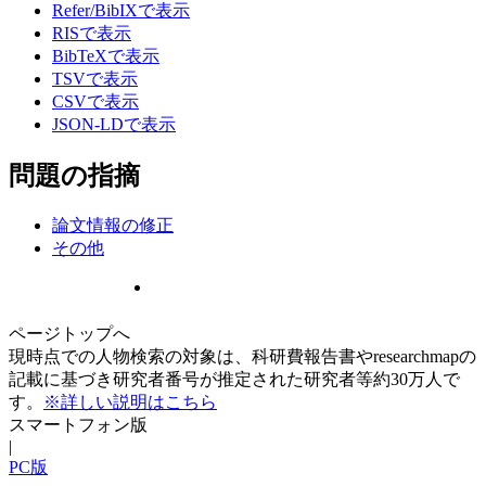
Refer/BibIXで表示
RISで表示
BibTeXで表示
TSVで表示
CSVで表示
JSON-LDで表示
問題の指摘
論文情報の修正
その他
ページトップへ
現時点での人物検索の対象は、科研費報告書やresearchmapの
記載に基づき研究者番号が推定された研究者等約30万人で
す。
※詳しい説明はこちら
スマートフォン版
|
PC版