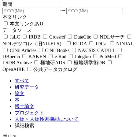
期間
〜
本文リンク
本文リンクあり
データソース
JaLC
IRDB
Crossref
DataCite
NDLサーチ
NDLデジコレ（旧NII-ELS）
RUDA
JDCat
NINJAL
CiNii Articles
CiNii Books
NACSIS-CAT/ILL
DBpedia
KAKEN
e-Rad
Integbio
PubMed
LSDB Archive
極地研ADS
極地研学術DB
OpenAIRE
公共データカタログ
すべて
研究データ
論文
本
博士論文
プロジェクト
人物
> 人物検索機能について
詳細検索
閉じる