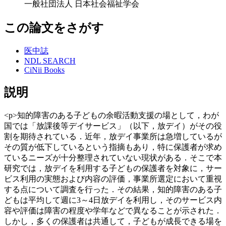
一般社団法人 日本社会福祉学会
この論文をさがす
医中誌
NDL SEARCH
CiNii Books
説明
<p>知的障害のある子どもの余暇活動支援の場として，わが
国では「放課後等デイサービス」（以下，放デイ）がその役
割を期待されている．近年，放デイ事業所は急増しているが
その質が低下しているという指摘もあり，特に保護者が求め
ているニーズが十分整理されていない現状がある．そこで本
研究では，放デイを利用する子どもの保護者を対象に，サー
ビス利用の実態および内容の評価，事業所選定において重視
する点について調査を行った．その結果，知的障害のある子
どもは平均して週に3～4日放デイを利用し，そのサービス内
容や評価は障害の程度や学年などで異なることが示された．
しかし，多くの保護者は共通して，子どもが成長できる場を