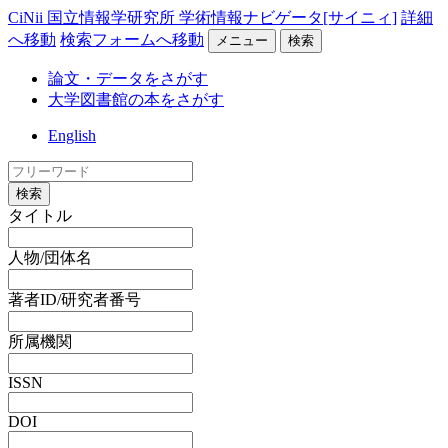
CiNii 国立情報学研究所 学術情報ナビゲータ[サイニィ]
詳細
へ移動
検索フォームへ移動
メニュー
検索
論文・データをさがす
大学図書館の本をさがす
English
検索
タイトル
人物/団体名
著者ID/研究者番号
所属機関
ISSN
DOI