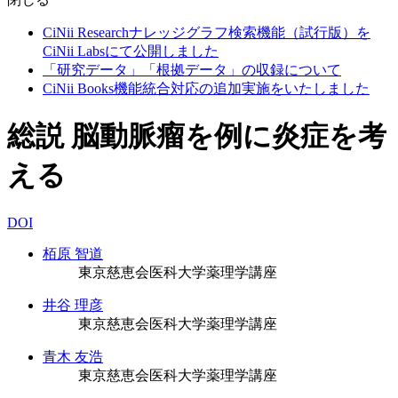
CiNii Researchナレッジグラフ検索機能（試行版）を
CiNii Labsにて公開しました
「研究データ」「根拠データ」の収録について
CiNii Books機能統合対応の追加実施をいたしました
総説 脳動脈瘤を例に炎症を考
える
DOI
栢原 智道
東京慈恵会医科大学薬理学講座
井谷 理彦
東京慈恵会医科大学薬理学講座
青木 友浩
東京慈恵会医科大学薬理学講座