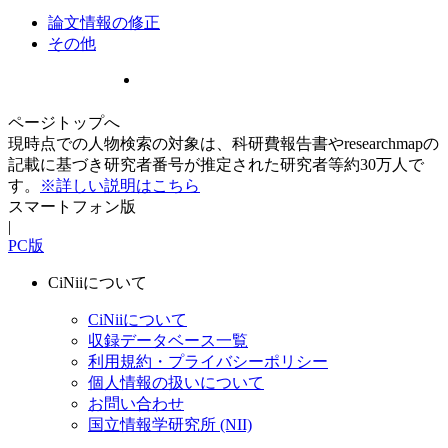
論文情報の修正
その他
ページトップへ
現時点での人物検索の対象は、科研費報告書やresearchmapの
記載に基づき研究者番号が推定された研究者等約30万人で
す。
※詳しい説明はこちら
スマートフォン版
|
PC版
CiNiiについて
CiNiiについて
収録データベース一覧
利用規約・プライバシーポリシー
個人情報の扱いについて
お問い合わせ
国立情報学研究所 (NII)