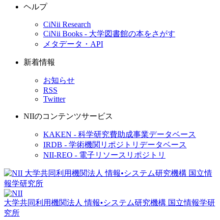
ヘルプ
CiNii Research
CiNii Books - 大学図書館の本をさがす
メタデータ・API
新着情報
お知らせ
RSS
Twitter
NIIのコンテンツサービス
KAKEN - 科学研究費助成事業データベース
IRDB - 学術機関リポジトリデータベース
NII-REO - 電子リソースリポジトリ
大学共同利用機関法人 情報•システム研究機構
国立情報学研
究所