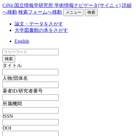
CiNii 国立情報学研究所 学術情報ナビゲータ[サイニィ]
詳細
へ移動
検索フォームへ移動
メニュー
検索
論文・データをさがす
大学図書館の本をさがす
English
検索
タイトル
人物/団体名
著者ID/研究者番号
所属機関
ISSN
DOI