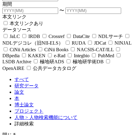
期間
〜
本文リンク
本文リンクあり
データソース
JaLC
IRDB
Crossref
DataCite
NDLサーチ
NDLデジコレ（旧NII-ELS）
RUDA
JDCat
NINJAL
CiNii Articles
CiNii Books
NACSIS-CAT/ILL
DBpedia
KAKEN
e-Rad
Integbio
PubMed
LSDB Archive
極地研ADS
極地研学術DB
OpenAIRE
公共データカタログ
すべて
研究データ
論文
本
博士論文
プロジェクト
人物
> 人物検索機能について
詳細検索
閉じる