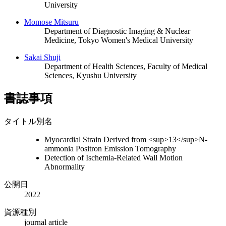
University
Momose Mitsuru
Department of Diagnostic Imaging & Nuclear
Medicine, Tokyo Women's Medical University
Sakai Shuji
Department of Health Sciences, Faculty of Medical
Sciences, Kyushu University
書誌事項
タイトル別名
Myocardial Strain Derived from <sup>13</sup>N-
ammonia Positron Emission Tomography
Detection of Ischemia-Related Wall Motion
Abnormality
公開日
2022
資源種別
journal article