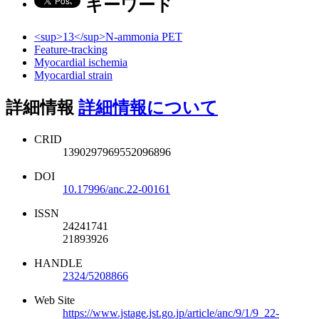
キーワード
<sup>13</sup>N-ammonia PET
Feature-tracking
Myocardial ischemia
Myocardial strain
詳細情報
詳細情報について
CRID
1390297969552096896
DOI
10.17996/anc.22-00161
ISSN
24241741
21893926
HANDLE
2324/5208866
Web Site
https://www.jstage.jst.go.jp/article/anc/9/1/9_22-