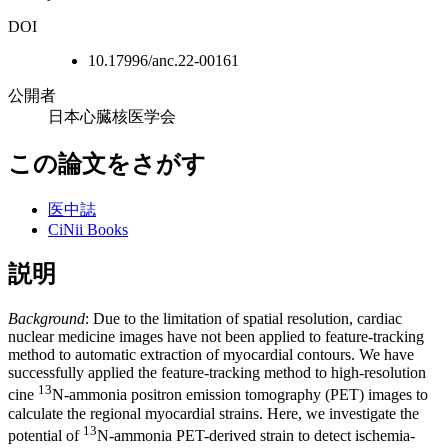
DOI
10.17996/anc.22-00161
公開者
日本心臓核医学会
この論文をさがす
医中誌
CiNii Books
説明
Background
: Due to the limitation of spatial resolution, cardiac
nuclear medicine images have not been applied to feature-tracking
method to automatic extraction of myocardial contours. We have
successfully applied the feature-tracking method to high-resolution
13
cine
N-ammonia positron emission tomography (PET) images to
calculate the regional myocardial strains. Here, we investigate the
13
potential of
N-ammonia PET-derived strain to detect ischemia-