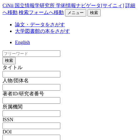
CiNii 国立情報学研究所 学術情報ナビゲータ[サイニィ]
詳細
へ移動
検索フォームへ移動
メニュー
検索
論文・データをさがす
大学図書館の本をさがす
English
検索
タイトル
人物/団体名
著者ID/研究者番号
所属機関
ISSN
DOI