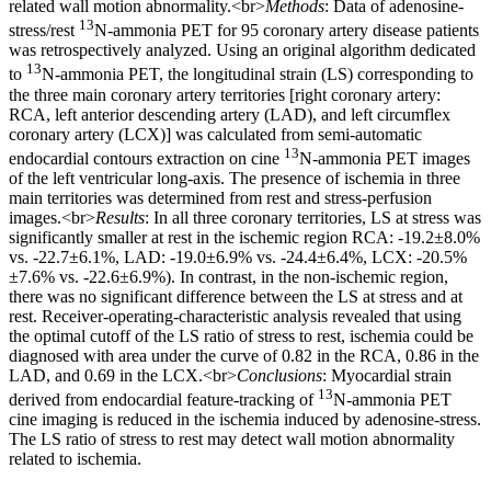
related wall motion abnormality.<br>
Methods
: Data of adenosine-
13
stress/rest
N-ammonia PET for 95 coronary artery disease patients
was retrospectively analyzed. Using an original algorithm dedicated
13
to
N-ammonia PET, the longitudinal strain (LS) corresponding to
the three main coronary artery territories [right coronary artery:
RCA, left anterior descending artery (LAD), and left circumflex
coronary artery (LCX)] was calculated from semi-automatic
13
endocardial contours extraction on cine
N-ammonia PET images
of the left ventricular long-axis. The presence of ischemia in three
main territories was determined from rest and stress-perfusion
images.<br>
Results
: In all three coronary territories, LS at stress was
significantly smaller at rest in the ischemic region RCA: -19.2±8.0%
vs. -22.7±6.1%, LAD: -19.0±6.9% vs. -24.4±6.4%, LCX: -20.5%
±7.6% vs. -22.6±6.9%). In contrast, in the non-ischemic region,
there was no significant difference between the LS at stress and at
rest. Receiver-operating-characteristic analysis revealed that using
the optimal cutoff of the LS ratio of stress to rest, ischemia could be
diagnosed with area under the curve of 0.82 in the RCA, 0.86 in the
LAD, and 0.69 in the LCX.<br>
Conclusions
: Myocardial strain
13
derived from endocardial feature-tracking of
N-ammonia PET
cine imaging is reduced in the ischemia induced by adenosine-stress.
The LS ratio of stress to rest may detect wall motion abnormality
related to ischemia.