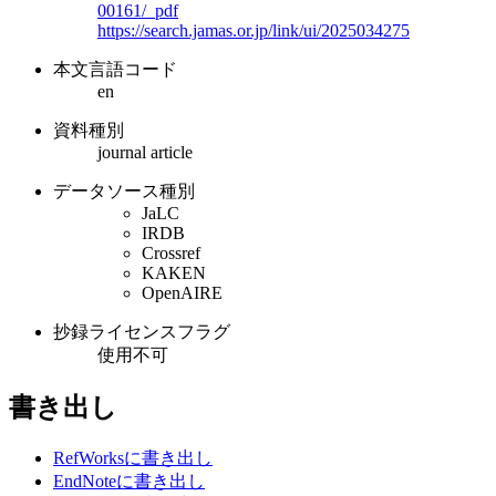
00161/_pdf
https://search.jamas.or.jp/link/ui/2025034275
本文言語コード
en
資料種別
journal article
データソース種別
JaLC
IRDB
Crossref
KAKEN
OpenAIRE
抄録ライセンスフラグ
使用不可
書き出し
RefWorksに書き出し
EndNoteに書き出し