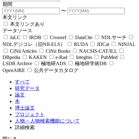
期間
〜
本文リンク
本文リンクあり
データソース
JaLC
IRDB
Crossref
DataCite
NDLサーチ
NDLデジコレ（旧NII-ELS）
RUDA
JDCat
NINJAL
CiNii Articles
CiNii Books
NACSIS-CAT/ILL
DBpedia
KAKEN
e-Rad
Integbio
PubMed
LSDB Archive
極地研ADS
極地研学術DB
OpenAIRE
公共データカタログ
すべて
研究データ
論文
本
博士論文
プロジェクト
人物
> 人物検索機能について
詳細検索
閉じる