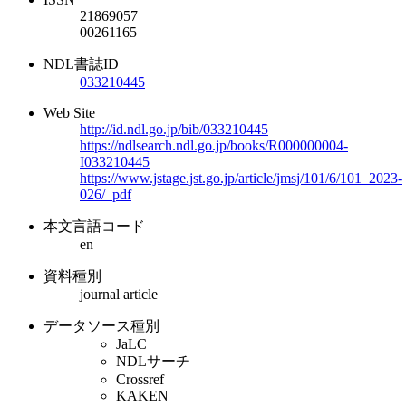
21869057
00261165
NDL書誌ID
033210445
Web Site
http://id.ndl.go.jp/bib/033210445
https://ndlsearch.ndl.go.jp/books/R000000004-
I033210445
https://www.jstage.jst.go.jp/article/jmsj/101/6/101_2023-
026/_pdf
本文言語コード
en
資料種別
journal article
データソース種別
JaLC
NDLサーチ
Crossref
KAKEN