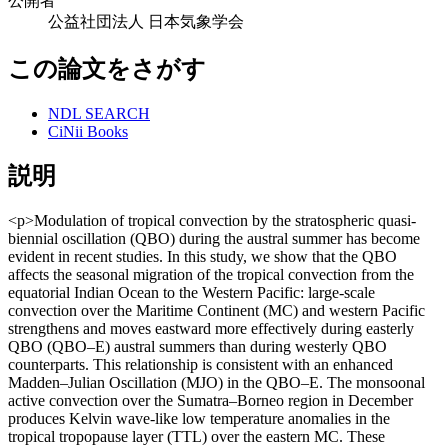
公開者
公益社団法人 日本気象学会
この論文をさがす
NDL SEARCH
CiNii Books
説明
<p>Modulation of tropical convection by the stratospheric quasi-
biennial oscillation (QBO) during the austral summer has become
evident in recent studies. In this study, we show that the QBO
affects the seasonal migration of the tropical convection from the
equatorial Indian Ocean to the Western Pacific: large-scale
convection over the Maritime Continent (MC) and western Pacific
strengthens and moves eastward more effectively during easterly
QBO (QBO–E) austral summers than during westerly QBO
counterparts. This relationship is consistent with an enhanced
Madden–Julian Oscillation (MJO) in the QBO–E. The monsoonal
active convection over the Sumatra–Borneo region in December
produces Kelvin wave-like low temperature anomalies in the
tropical tropopause layer (TTL) over the eastern MC. These