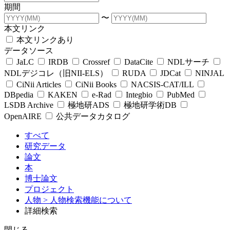
期間
〜
本文リンク
本文リンクあり
データソース
JaLC
IRDB
Crossref
DataCite
NDLサーチ
NDLデジコレ（旧NII-ELS）
RUDA
JDCat
NINJAL
CiNii Articles
CiNii Books
NACSIS-CAT/ILL
DBpedia
KAKEN
e-Rad
Integbio
PubMed
LSDB Archive
極地研ADS
極地研学術DB
OpenAIRE
公共データカタログ
すべて
研究データ
論文
本
博士論文
プロジェクト
人物
> 人物検索機能について
詳細検索
閉じる