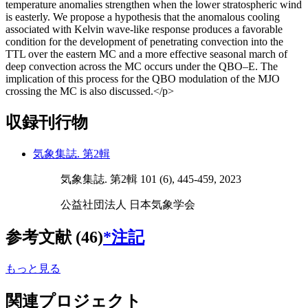
temperature anomalies strengthen when the lower stratospheric wind
is easterly. We propose a hypothesis that the anomalous cooling
associated with Kelvin wave-like response produces a favorable
condition for the development of penetrating convection into the
TTL over the eastern MC and a more effective seasonal march of
deep convection across the MC occurs under the QBO–E. The
implication of this process for the QBO modulation of the MJO
crossing the MC is also discussed.</p>
収録刊行物
気象集誌. 第2輯
気象集誌. 第2輯 101 (6), 445-459, 2023
公益社団法人 日本気象学会
参考文献 (46)
*注記
もっと見る
関連プロジェクト