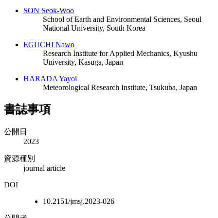
SON Seok-Woo
School of Earth and Environmental Sciences, Seoul
National University, South Korea
EGUCHI Nawo
Research Institute for Applied Mechanics, Kyushu
University, Kasuga, Japan
HARADA Yayoi
Meteorological Research Institute, Tsukuba, Japan
書誌事項
公開日
2023
資源種別
journal article
DOI
10.2151/jmsj.2023-026