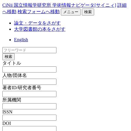
CiNii 国立情報学研究所 学術情報ナビゲータ[サイニィ]
詳細
へ移動
検索フォームへ移動
メニュー
検索
論文・データをさがす
大学図書館の本をさがす
English
検索
タイトル
人物/団体名
著者ID/研究者番号
所属機関
ISSN
DOI