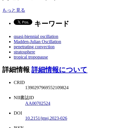
もっと見る
キーワード
quasi-biennial oscillation
Madden-Julian Oscillation
penetrating convection
stratosphere
tropical tropopause
詳細情報
詳細情報について
CRID
1390297969552109824
NII書誌ID
AA00702524
DOI
10.2151/jmsj.2023-026
ISSN