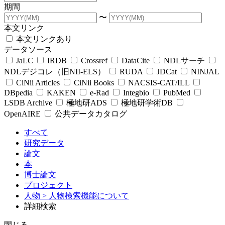
期間
〜
本文リンク
本文リンクあり
データソース
JaLC
IRDB
Crossref
DataCite
NDLサーチ
NDLデジコレ（旧NII-ELS）
RUDA
JDCat
NINJAL
CiNii Articles
CiNii Books
NACSIS-CAT/ILL
DBpedia
KAKEN
e-Rad
Integbio
PubMed
LSDB Archive
極地研ADS
極地研学術DB
OpenAIRE
公共データカタログ
すべて
研究データ
論文
本
博士論文
プロジェクト
人物
> 人物検索機能について
詳細検索
閉じる