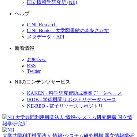
国立情報学研究所 (NII)
ヘルプ
CiNii Research
CiNii Books - 大学図書館の本をさがす
メタデータ・API
新着情報
お知らせ
RSS
Twitter
NIIのコンテンツサービス
KAKEN - 科学研究費助成事業データベース
IRDB - 学術機関リポジトリデータベース
NII-REO - 電子リソースリポジトリ
大学共同利用機関法人 情報•システム研究機構
国立情報学研