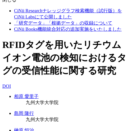
CiNii Researchナレッジグラフ検索機能（試行版）を
CiNii Labsにて公開しました
「研究データ」「根拠データ」の収録について
CiNii Books機能統合対応の追加実施をいたしました
RFIDタグを用いたリチウム
イオン電池の検知におけるタ
グの受信性能に関する研究
DOI
相原 愛里子
九州大学大学院
島岡 隆行
九州大学大学院
榊原 恒治