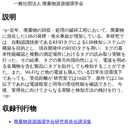
一般社団法人 廃棄物資源循環学会
説明
<p>近年、廃棄物の回収・処理の破砕工程において、廃棄物
に混在したLIBの発煙・発火事故が増加している。本研究で
は、自動認識技術であるRFIDタグによるLIB検知システムの
構築を目的とし、現在開発中のRFIDタグを用い、タグの基
本性能確認と複数の測定場所におけるタグの読み取り実験を
行った。その結果、タグの単方向指向性により、電波を弱め
る金属物を含む製品にタグを貼付しても検知することができ
た。また、Wi-Fiなど他の電波も飛んでいる日常生活環境下
であっても、受信距離が 研究室では1m以下、屋外では2.5m
以下であれば電波暗室と同等の受信性能を確認できた。 今
後、実用化に向けてさらなる実験と検知方法の検討を行う。
</p>
収録刊行物
廃棄物資源循環学会研究発表会講演集