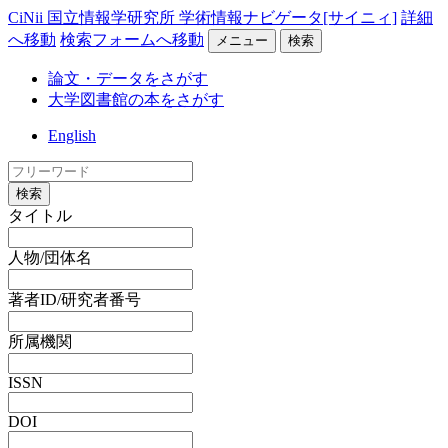
CiNii 国立情報学研究所 学術情報ナビゲータ[サイニィ]
詳細
へ移動
検索フォームへ移動
メニュー
検索
論文・データをさがす
大学図書館の本をさがす
English
検索
タイトル
人物/団体名
著者ID/研究者番号
所属機関
ISSN
DOI