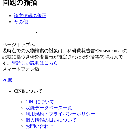
問題の指摘
論文情報の修正
その他
ページトップへ
現時点での人物検索の対象は、科研費報告書やresearchmapの
記載に基づき研究者番号が推定された研究者等約30万人で
す。
※詳しい説明はこちら
スマートフォン版
|
PC版
CiNiiについて
CiNiiについて
収録データベース一覧
利用規約・プライバシーポリシー
個人情報の扱いについて
お問い合わせ