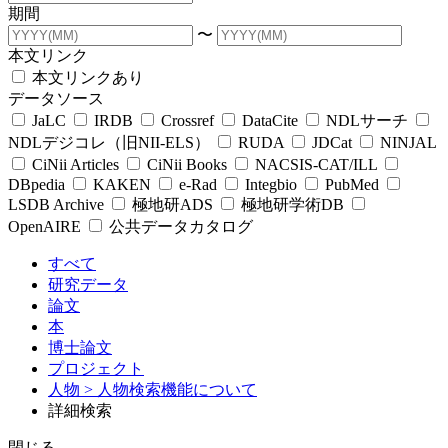
期間
〜
本文リンク
本文リンクあり
データソース
JaLC
IRDB
Crossref
DataCite
NDLサーチ
NDLデジコレ（旧NII-ELS）
RUDA
JDCat
NINJAL
CiNii Articles
CiNii Books
NACSIS-CAT/ILL
DBpedia
KAKEN
e-Rad
Integbio
PubMed
LSDB Archive
極地研ADS
極地研学術DB
OpenAIRE
公共データカタログ
すべて
研究データ
論文
本
博士論文
プロジェクト
人物
> 人物検索機能について
詳細検索
閉じる