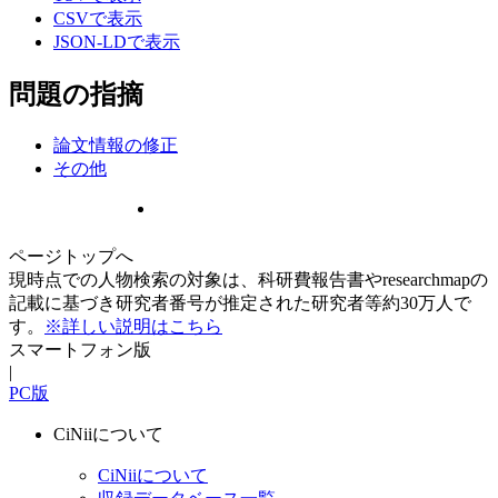
CSVで表示
JSON-LDで表示
問題の指摘
論文情報の修正
その他
ページトップへ
現時点での人物検索の対象は、科研費報告書やresearchmapの
記載に基づき研究者番号が推定された研究者等約30万人で
す。
※詳しい説明はこちら
スマートフォン版
|
PC版
CiNiiについて
CiNiiについて