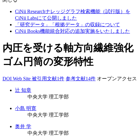
CiNii Researchナレッジグラフ検索機能（試行版）を
CiNii Labsにて公開しました
「研究データ」「根拠データ」の収録について
CiNii Books機能統合対応の追加実施をいたしました
内圧を受ける軸方向繊維強化
ゴム円筒の変形特性
DOI
Web Site
被引用文献1件
参考文献14件
オープンアクセス
辻 知章
中央大学 理工学部
小島 明寛
中央大学 理工学部
奥井 学
中央大学 理工学部