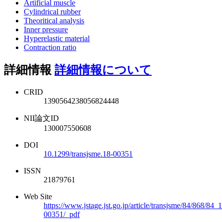
Artificial muscle
Cylindrical rubber
Theoritical analysis
Inner pressure
Hyperelastic material
Contraction ratio
詳細情報
詳細情報について
CRID
1390564238056824448
NII論文ID
130007550608
DOI
10.1299/transjsme.18-00351
ISSN
21879761
Web Site
https://www.jstage.jst.go.jp/article/transjsme/84/868/84_
00351/_pdf