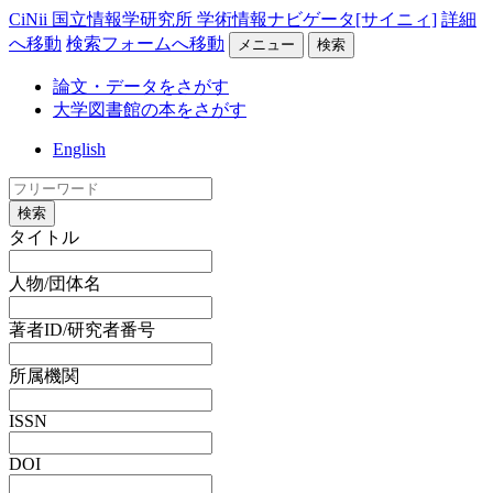
CiNii 国立情報学研究所 学術情報ナビゲータ[サイニィ]
詳細
へ移動
検索フォームへ移動
メニュー
検索
論文・データをさがす
大学図書館の本をさがす
English
検索
タイトル
人物/団体名
著者ID/研究者番号
所属機関
ISSN
DOI