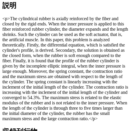
説明
<p>The cylindrical rubber is axially reinforced by the fiber and
closed by the rigid ends. When the inner pressure is applied to this
fiber reinforced rubber cylinder, the diameter expands and the length
shrinks. Such the cylinder can be used as the soft actuator, that is,
the artificial muscle. In this paper, this problem is analyzed
theoretically. Firstly, the differential equation, which is satisfied the
cylinder's profile, is derived. Secondary, the solution is obtained as
the closed form, when the rubber is soft enough compared to the
fiber. Finally, it is found that the profile of the rubber cylinder is
given by the incomplete elliptic integral, when the inner pressure is
large enough. Moreover, the spring constant, the contraction ratio
and the maximum stress are obtained with respect to the length of
the cylinder. The spring constant is linearly increasing with the
inclement of the initial length of the cylinder. The contraction ratio is
increasing with the inclement of the initial length of the cylinder and
converged to 54.3%. The maximum stress is related to the elastic
modulus of the rubber and is not related to the inner pressure. When
the length of the cylinder is through three to five times larger than
the initial diameter of the cylinder, the rubber has the small
maximum stress and the large contraction ratio.</p>