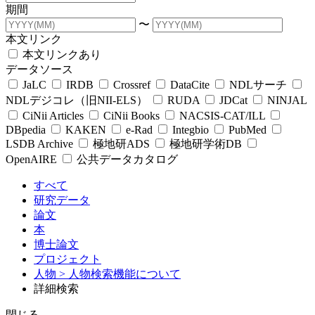
期間
〜
本文リンク
本文リンクあり
データソース
JaLC
IRDB
Crossref
DataCite
NDLサーチ
NDLデジコレ（旧NII-ELS）
RUDA
JDCat
NINJAL
CiNii Articles
CiNii Books
NACSIS-CAT/ILL
DBpedia
KAKEN
e-Rad
Integbio
PubMed
LSDB Archive
極地研ADS
極地研学術DB
OpenAIRE
公共データカタログ
すべて
研究データ
論文
本
博士論文
プロジェクト
人物
> 人物検索機能について
詳細検索
閉じる