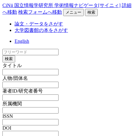
CiNii 国立情報学研究所 学術情報ナビゲータ[サイニィ]
詳細
へ移動
検索フォームへ移動
メニュー
検索
論文・データをさがす
大学図書館の本をさがす
English
検索
タイトル
人物/団体名
著者ID/研究者番号
所属機関
ISSN
DOI