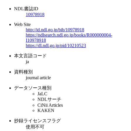
NDL書誌ID
10978918
Web Site
http://id.ndl.go.jp/bib/10978918
https://ndlsearch.ndl.go.jp/books/R000000004-
I10978918
https://dl.ndl.go.jp/pid/10210523
本文言語コード
ja
資料種別
journal article
データソース種別
JaLC
NDLサーチ
CiNii Articles
KAKEN
抄録ライセンスフラグ
使用不可