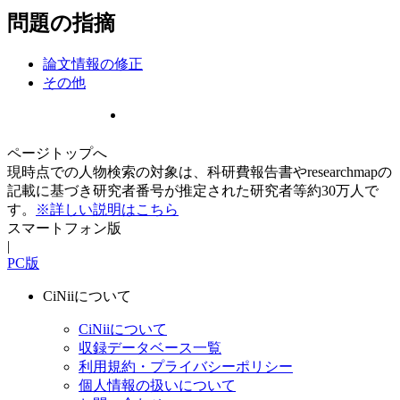
問題の指摘
論文情報の修正
その他
ページトップへ
現時点での人物検索の対象は、科研費報告書やresearchmapの
記載に基づき研究者番号が推定された研究者等約30万人で
す。
※詳しい説明はこちら
スマートフォン版
|
PC版
CiNiiについて
CiNiiについて
収録データベース一覧
利用規約・プライバシーポリシー
個人情報の扱いについて