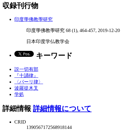
収録刊行物
印度學佛教學研究
印度學佛教學研究 68 (1), 464-457, 2019-12-20
日本印度学仏教学会
キーワード
説一切有部
『十誦律』
〈パーリ律〉
波羅提木叉
学処
詳細情報
詳細情報について
CRID
1390567172568918144