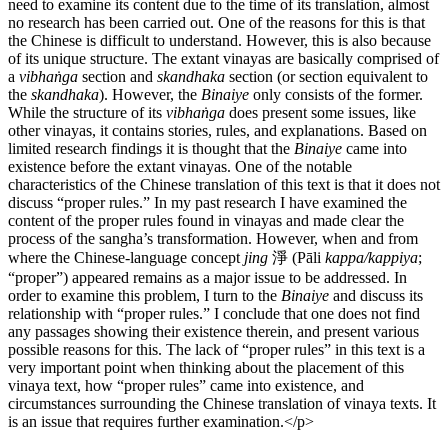
need to examine its content due to the time of its translation, almost
no research has been carried out. One of the reasons for this is that
the Chinese is difficult to understand. However, this is also because
of its unique structure. The extant vinayas are basically comprised of
a
vibhaṅga
section and
skandhaka
section (or section equivalent to
the
skandhaka
). However, the
Binaiye
only consists of the former.
While the structure of its
vibhaṅga
does present some issues, like
other vinayas, it contains stories, rules, and explanations. Based on
limited research findings it is thought that the
Binaiye
came into
existence before the extant vinayas. One of the notable
characteristics of the Chinese translation of this text is that it does not
discuss “proper rules.” In my past research I have examined the
content of the proper rules found in vinayas and made clear the
process of the sangha’s transformation. However, when and from
where the Chinese-language concept
jing
淨 (Pāli
kappa/kappiya
;
“proper”) appeared remains as a major issue to be addressed. In
order to examine this problem, I turn to the
Binaiye
and discuss its
relationship with “proper rules.” I conclude that one does not find
any passages showing their existence therein, and present various
possible reasons for this. The lack of “proper rules” in this text is a
very important point when thinking about the placement of this
vinaya text, how “proper rules” came into existence, and
circumstances surrounding the Chinese translation of vinaya texts. It
is an issue that requires further examination.</p>