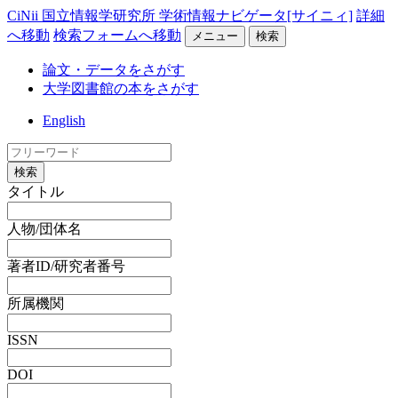
CiNii 国立情報学研究所 学術情報ナビゲータ[サイニィ]
詳細
へ移動
検索フォームへ移動
メニュー
検索
論文・データをさがす
大学図書館の本をさがす
English
検索
タイトル
人物/団体名
著者ID/研究者番号
所属機関
ISSN
DOI