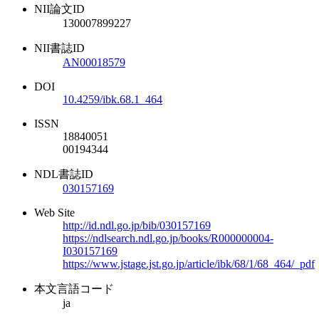
NII論文ID
130007899227
NII書誌ID
AN00018579
DOI
10.4259/ibk.68.1_464
ISSN
18840051
00194344
NDL書誌ID
030157169
Web Site
http://id.ndl.go.jp/bib/030157169
https://ndlsearch.ndl.go.jp/books/R000000004-
I030157169
https://www.jstage.jst.go.jp/article/ibk/68/1/68_464/_pdf
本文言語コード
ja