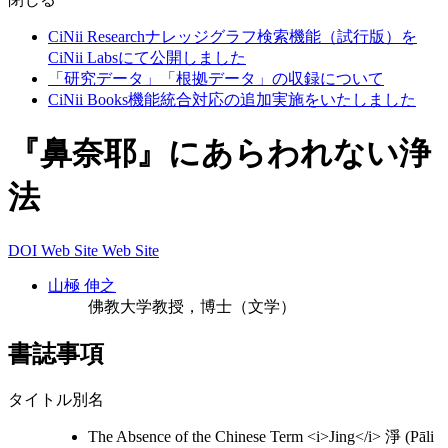
CiNii Researchナレッジグラフ検索機能（試行版）を
CiNii Labsにて公開しました
「研究データ」「根拠データ」の収録について
CiNii Books機能統合対応の追加実施をいたしました
『鼻奈耶』にあらわれない浄
法
DOI
Web Site
Web Site
山極 伸之
佛教大学教授，博士（文学）
書誌事項
タイトル別名
The Absence of the Chinese Term <i>Jing</i> 淨 (Pāli