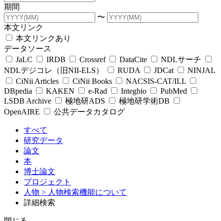
期間
〜
本文リンク
本文リンクあり
データソース
JaLC
IRDB
Crossref
DataCite
NDLサーチ
NDLデジコレ（旧NII-ELS）
RUDA
JDCat
NINJAL
CiNii Articles
CiNii Books
NACSIS-CAT/ILL
DBpedia
KAKEN
e-Rad
Integbio
PubMed
LSDB Archive
極地研ADS
極地研学術DB
OpenAIRE
公共データカタログ
すべて
研究データ
論文
本
博士論文
プロジェクト
人物
> 人物検索機能について
詳細検索
閉じる