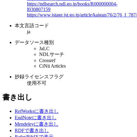
https://ndlsearch.ndl.go.jp/books/R000000004-
I030807159
https://www.jstage.jst.go.jp/article/kaigan/76/2/76_I_787
本文言語コード
ja
データソース種別
JaLC
NDLサーチ
Crossref
CiNii Articles
抄録ライセンスフラグ
使用不可
書き出し
RefWorksに書き出し
EndNoteに書き出し
Mendeleyに書き出し
RDFで書き出し
Refer/BibIXで表示