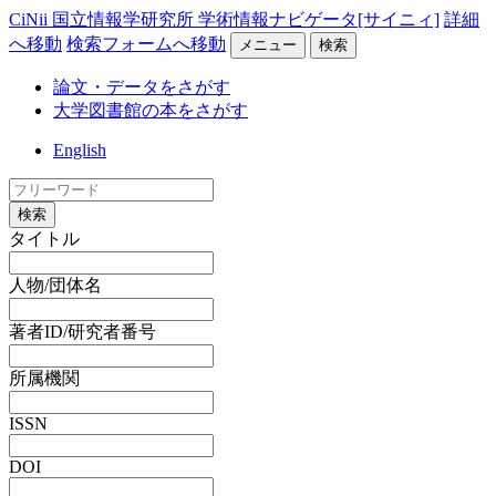
CiNii 国立情報学研究所 学術情報ナビゲータ[サイニィ]
詳細
へ移動
検索フォームへ移動
メニュー
検索
論文・データをさがす
大学図書館の本をさがす
English
検索
タイトル
人物/団体名
著者ID/研究者番号
所属機関
ISSN
DOI