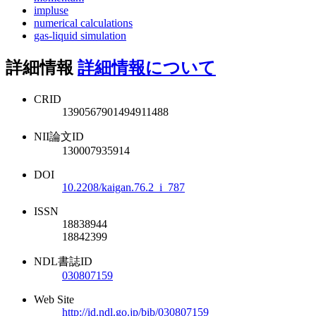
impluse
numerical calculations
gas-liquid simulation
詳細情報
詳細情報について
CRID
1390567901494911488
NII論文ID
130007935914
DOI
10.2208/kaigan.76.2_i_787
ISSN
18838944
18842399
NDL書誌ID
030807159
Web Site
http://id.ndl.go.jp/bib/030807159