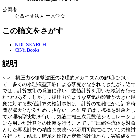
公開者
公益社団法人 土木学会
この論文をさがす
NDL SEARCH
CiNii Books
説明
<p> 揚圧力や衝撃波圧の物理的メカニズムの解明につい
て，多くの水理模型実験による研究がなされてきたが，近年
では，計算技術の発達に伴い，数値計算を用いた検討が行わ
れつつある．しかし，揚圧力のような空気の影響が大きい現
象に対する数値計算の検討事例は，計算の複雑性から計算時
間が膨大となるため，少ない．本研究では，桟橋を対象とし
て水理模型実験を行い，気液二相三次元数値シミュレーショ
ンを用いた計算との比較を行うことで，非圧縮性流体を対象
とした再現計算の精度と実務への応用可能性についての検討
を行った．結果，時系列比較と定量的評価から，実験値を十