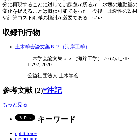
分に再現することに対しては課題が残るが，水塊の運動量の
変化を捉えることは概ね可能であった．今後，圧縮性の効果
や計算コスト削減の検討が必要である．</p>
収録刊行物
土木学会論文集Ｂ２（海岸工学）
土木学会論文集Ｂ２（海岸工学） 76 (2), I_787-
I_792, 2020
公益社団法人 土木学会
参考文献 (2)
*注記
もっと見る
キーワード
uplift force
momentum