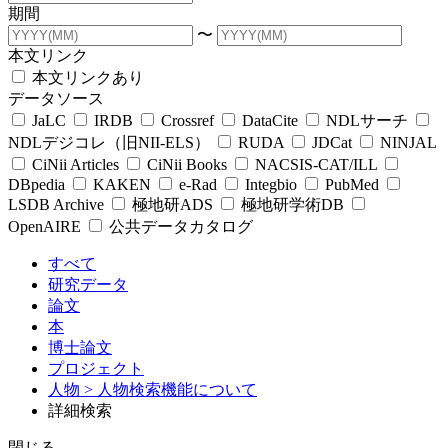
期間
〜
本文リンク
本文リンクあり
データソース
JaLC
IRDB
Crossref
DataCite
NDLサーチ
NDLデジコレ（旧NII-ELS）
RUDA
JDCat
NINJAL
CiNii Articles
CiNii Books
NACSIS-CAT/ILL
DBpedia
KAKEN
e-Rad
Integbio
PubMed
LSDB Archive
極地研ADS
極地研学術DB
OpenAIRE
公共データカタログ
すべて
研究データ
論文
本
博士論文
プロジェクト
人物
> 人物検索機能について
詳細検索
閉じる