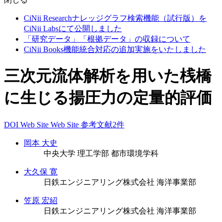
CiNii Researchナレッジグラフ検索機能（試行版）を
CiNii Labsにて公開しました
「研究データ」「根拠データ」の収録について
CiNii Books機能統合対応の追加実施をいたしました
三次元流体解析を用いた桟橋
に生じる揚圧力の定量的評価
DOI
Web Site
Web Site
参考文献2件
岡本 大史
中央大学 理工学部 都市環境学科
大久保 寛
日鉄エンジニアリング株式会社 海洋事業部
笠原 宏紹
日鉄エンジニアリング株式会社 海洋事業部