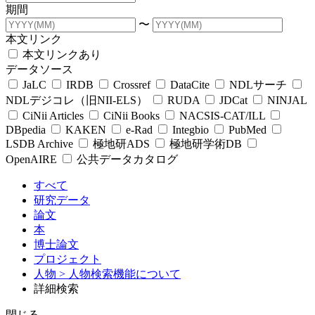
期間
〜
本文リンク
本文リンクあり
データソース
JaLC
IRDB
Crossref
DataCite
NDLサーチ
NDLデジコレ（旧NII-ELS）
RUDA
JDCat
NINJAL
CiNii Articles
CiNii Books
NACSIS-CAT/ILL
DBpedia
KAKEN
e-Rad
Integbio
PubMed
LSDB Archive
極地研ADS
極地研学術DB
OpenAIRE
公共データカタログ
すべて
研究データ
論文
本
博士論文
プロジェクト
人物
> 人物検索機能について
詳細検索
閉じる