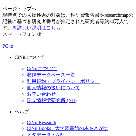
ページトップへ
現時点での人物検索の対象は、科研費報告書やresearchmapの
記載に基づき研究者番号が推定された研究者等約30万人で
す。
※詳しい説明はこちら
スマートフォン版
|
PC版
CiNiiについて
CiNiiについて
収録データベース一覧
利用規約・プライバシーポリシー
個人情報の扱いについて
お問い合わせ
国立情報学研究所 (NII)
ヘルプ
CiNii Research
CiNii Books - 大学図書館の本をさがす
メタデータ・API