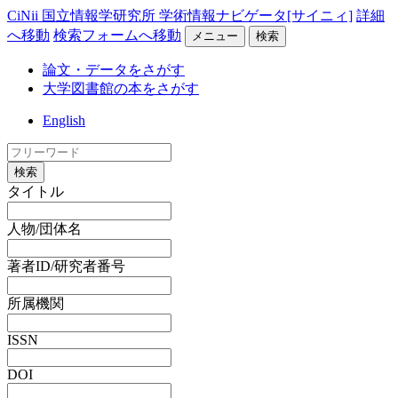
CiNii 国立情報学研究所 学術情報ナビゲータ[サイニィ]
詳細
へ移動
検索フォームへ移動
メニュー
検索
論文・データをさがす
大学図書館の本をさがす
English
検索
タイトル
人物/団体名
著者ID/研究者番号
所属機関
ISSN
DOI