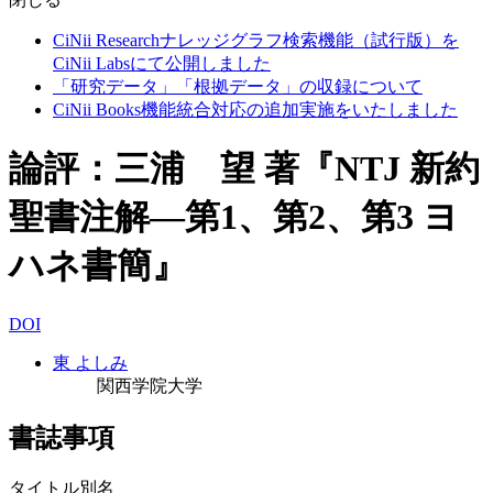
CiNii Researchナレッジグラフ検索機能（試行版）を
CiNii Labsにて公開しました
「研究データ」「根拠データ」の収録について
CiNii Books機能統合対応の追加実施をいたしました
論評：三浦 望 著『NTJ 新約
聖書注解―第1、第2、第3 ヨ
ハネ書簡』
DOI
東 よしみ
関西学院大学
書誌事項
タイトル別名