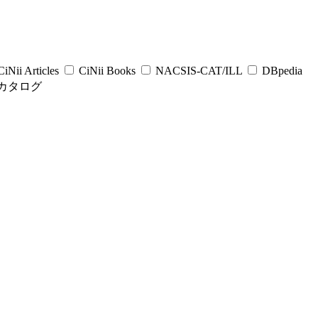
iNii Articles
CiNii Books
NACSIS-CAT/ILL
DBpedia
カタログ