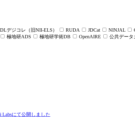
DLデジコレ（旧NII-ELS）
RUDA
JDCat
NINJAL
C
極地研ADS
極地研学術DB
OpenAIRE
公共データ
ii Labsにて公開しました