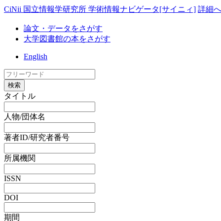
CiNii 国立情報学研究所 学術情報ナビゲータ[サイニィ]
詳細
論文・データをさがす
大学図書館の本をさがす
English
検索
タイトル
人物/団体名
著者ID/研究者番号
所属機関
ISSN
DOI
期間