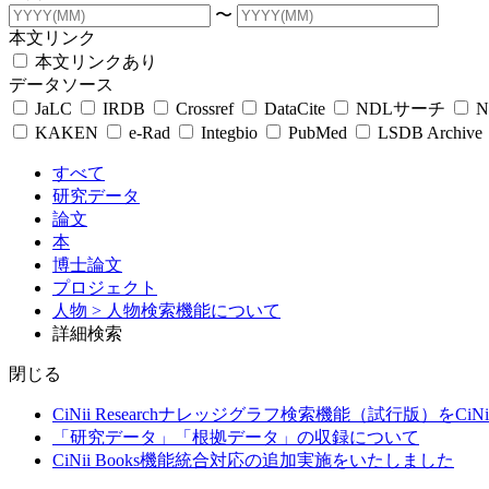
〜
本文リンク
本文リンクあり
データソース
JaLC
IRDB
Crossref
DataCite
NDLサーチ
N
KAKEN
e-Rad
Integbio
PubMed
LSDB Archive
すべて
研究データ
論文
本
博士論文
プロジェクト
人物
> 人物検索機能について
詳細検索
閉じる
CiNii Researchナレッジグラフ検索機能（試行版）をCiN
「研究データ」「根拠データ」の収録について
CiNii Books機能統合対応の追加実施をいたしました