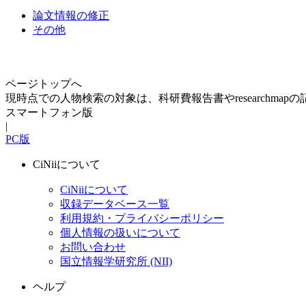
論文情報の修正
その他
ページトップへ
現時点での人物検索の対象は、科研費報告書やresearchma
スマートフォン版
|
PC版
CiNiiについて
CiNiiについて
収録データベース一覧
利用規約・プライバシーポリシー
個人情報の扱いについて
お問い合わせ
国立情報学研究所 (NII)
ヘルプ