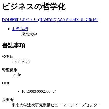
ビジネスの哲学化
DOI
機関リポジトリ (HANDLE)
Web Site
被引用文献1件
山野 弘樹
東京大学
書誌事項
公開日
2022-03-25
資源種別
article
DOI
10.15083/0002003464
公開者
東京大学連携研究機構ヒューマニティーズセンター