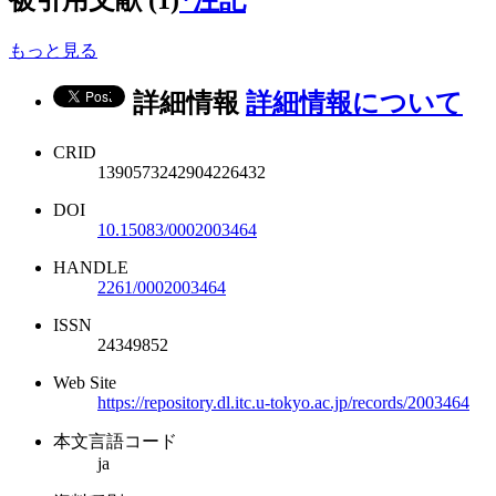
被引用文献 (1)
*注記
もっと見る
詳細情報
詳細情報について
CRID
1390573242904226432
DOI
10.15083/0002003464
HANDLE
2261/0002003464
ISSN
24349852
Web Site
https://repository.dl.itc.u-tokyo.ac.jp/records/2003464
本文言語コード
ja