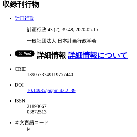
収録刊行物
計画行政
計画行政 43 (2), 39-48, 2020-05-15
一般社団法人 日本計画行政学会
詳細情報
詳細情報について
CRID
1390573749119757440
DOI
10.14985/jappm.43.2_39
ISSN
21893667
03872513
本文言語コード
ja