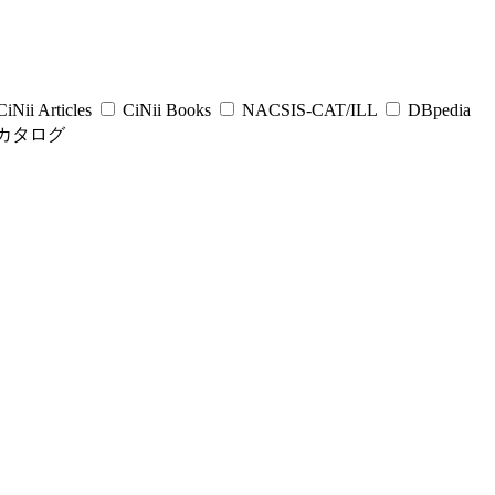
iNii Articles
CiNii Books
NACSIS-CAT/ILL
DBpedia
カタログ