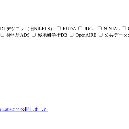
DLデジコレ（旧NII-ELS）
RUDA
JDCat
NINJAL
C
極地研ADS
極地研学術DB
OpenAIRE
公共データ
ii Labsにて公開しました