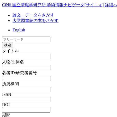
CiNii 国立情報学研究所 学術情報ナビゲータ[サイニィ]
詳細
論文・データをさがす
大学図書館の本をさがす
English
検索
タイトル
人物/団体名
著者ID/研究者番号
所属機関
ISSN
DOI
期間