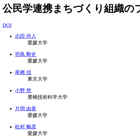
公民学連携まちづくり組織の
DOI
志田 尚人
愛媛大学
羽鳥 剛史
愛媛大学
尾﨑 信
東京大学
小野 悠
豊橋技術科学大学
片岡 由香
愛媛大学
松村 暢彦
愛媛大学