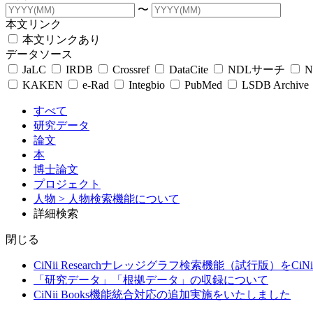
〜
本文リンク
本文リンクあり
データソース
JaLC
IRDB
Crossref
DataCite
NDLサーチ
N
KAKEN
e-Rad
Integbio
PubMed
LSDB Archive
すべて
研究データ
論文
本
博士論文
プロジェクト
人物
> 人物検索機能について
詳細検索
閉じる
CiNii Researchナレッジグラフ検索機能（試行版）をCiN
「研究データ」「根拠データ」の収録について
CiNii Books機能統合対応の追加実施をいたしました