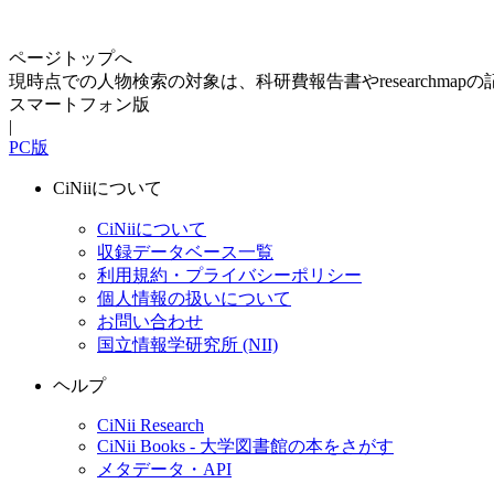
ページトップへ
現時点での人物検索の対象は、科研費報告書やresearchma
スマートフォン版
|
PC版
CiNiiについて
CiNiiについて
収録データベース一覧
利用規約・プライバシーポリシー
個人情報の扱いについて
お問い合わせ
国立情報学研究所 (NII)
ヘルプ
CiNii Research
CiNii Books - 大学図書館の本をさがす
メタデータ・API