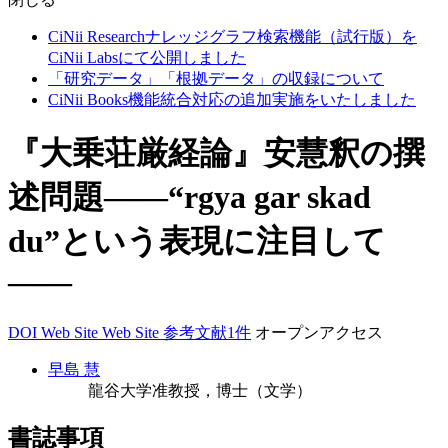
CiNii Researchナレッジグラフ検索機能（試行版）を
CiNii Labsにて公開しました
「研究データ」「根拠データ」の収録について
CiNii Books機能統合対応の追加実施をいたしました
『大乗荘厳経論』安慧釈の撰
述問題――“rgya gar skad
du”という表現に注目して
――
DOI
Web Site
Web Site
参考文献1件
オープンアクセス
早島 慧
龍谷大学准教授，博士（文学）
書誌事項