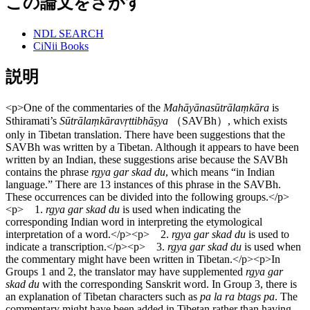
この論文をさがす
NDL SEARCH
CiNii Books
説明
<p>One of the commentaries of the
Mahāyānasūtrālaṃkāra
is
Sthiramati’s
Sūtrālaṃkāravṛttibhāṣya
（SAVBh）, which exists
only in Tibetan translation. There have been suggestions that the
SAVBh was written by a Tibetan. Although it appears to have been
written by an Indian, these suggestions arise because the SAVBh
contains the phrase
rgya gar skad du
, which means “in Indian
language.” There are 13 instances of this phrase in the SAVBh.
These occurrences can be divided into the following groups.</p>
<p> 1.
rgya gar skad du
is used when indicating the
corresponding Indian word in interpreting the etymological
interpretation of a word.</p><p> 2.
rgya gar skad du
is used to
indicate a transcription.</p><p> 3.
rgya gar skad du
is used when
the commentary might have been written in Tibetan.</p><p>In
Groups 1 and 2, the translator may have supplemented
rgya gar
skad du
with the corresponding Sanskrit word. In Group 3, there is
an explanation of Tibetan characters such as
pa la ra btags pa
. The
commentary might have been added in Tibetan rather than having