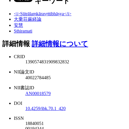
キーワード
<i>Sūtrālaṃkāravṛttibhāṣya</i>
大乗荘厳経論
安慧
Sthiramati
詳細情報
詳細情報について
CRID
1390574831909832832
NII論文ID
40022784485
NII書誌ID
AN00018579
DOI
10.4259/ibk.70.1_420
ISSN
18840051
00194344