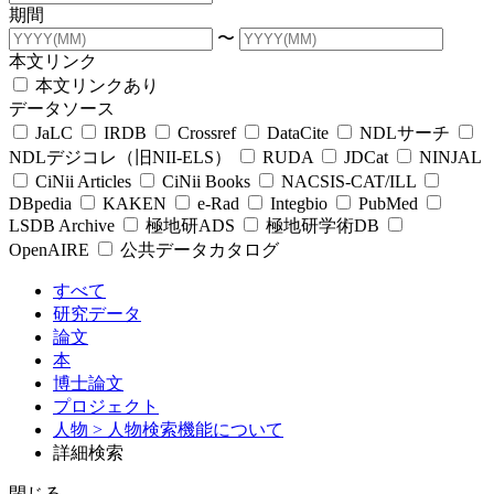
期間
〜
本文リンク
本文リンクあり
データソース
JaLC
IRDB
Crossref
DataCite
NDLサーチ
NDLデジコレ（旧NII-ELS）
RUDA
JDCat
NINJAL
CiNii Articles
CiNii Books
NACSIS-CAT/ILL
DBpedia
KAKEN
e-Rad
Integbio
PubMed
LSDB Archive
極地研ADS
極地研学術DB
OpenAIRE
公共データカタログ
すべて
研究データ
論文
本
博士論文
プロジェクト
人物
> 人物検索機能について
詳細検索
閉じる