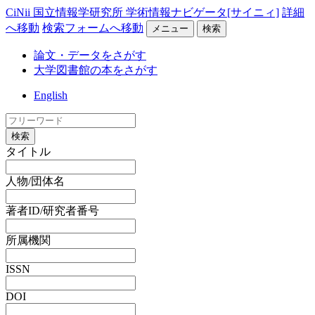
CiNii 国立情報学研究所 学術情報ナビゲータ[サイニィ]
詳細
へ移動
検索フォームへ移動
メニュー
検索
論文・データをさがす
大学図書館の本をさがす
English
検索
タイトル
人物/団体名
著者ID/研究者番号
所属機関
ISSN
DOI