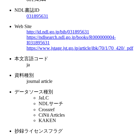
NDL書誌ID
031895631
Web Site
http://id.ndl.go.jp/bib/031895631
https://ndlsearch.ndl.go.jp/books/R000000004-
I031895631
https://www.jstage.jst.go.jp/article/ibk/70/1/70_420/_pdf
本文言語コード
ja
資料種別
journal article
データソース種別
JaLC
NDLサーチ
Crossref
CiNii Articles
KAKEN
抄録ライセンスフラグ