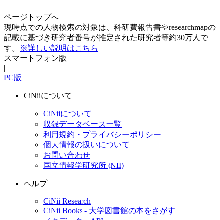
ページトップへ
現時点での人物検索の対象は、科研費報告書やresearchmapの
記載に基づき研究者番号が推定された研究者等約30万人で
す。
※詳しい説明はこちら
スマートフォン版
|
PC版
CiNiiについて
CiNiiについて
収録データベース一覧
利用規約・プライバシーポリシー
個人情報の扱いについて
お問い合わせ
国立情報学研究所 (NII)
ヘルプ
CiNii Research
CiNii Books - 大学図書館の本をさがす