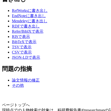
RefWorksに書き出し
EndNoteに書き出し
Mendeleyに書き出し
RDFで書き出し
Refer/BibIXで表示
RISで表示
BibTeXで表示
TSVで表示
CSVで表示
JSON-LDで表示
問題の指摘
論文情報の修正
その他
ページトップへ
現時点での人物検索の対象は、科研費報告書やresearchma