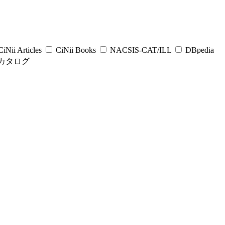
iNii Articles
CiNii Books
NACSIS-CAT/ILL
DBpedia
カタログ