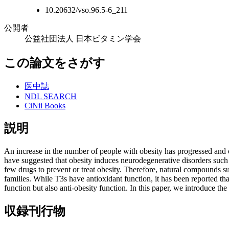
10.20632/vso.96.5-6_211
公開者
公益社団法人 日本ビタミン学会
この論文をさがす
医中誌
NDL SEARCH
CiNii Books
説明
An increase in the number of people with obesity has progressed and ob
have suggested that obesity induces neurodegenerative disorders such 
few drugs to prevent or treat obesity. Therefore, natural compounds s
families. While T3s have antioxidant function, it has been reported t
function but also anti-obesity function. In this paper, we introduce th
収録刊行物