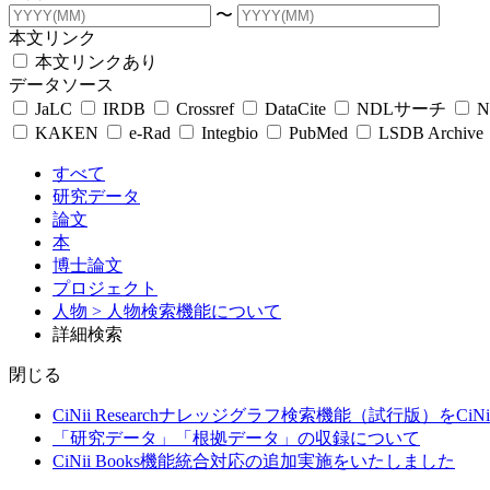
〜
本文リンク
本文リンクあり
データソース
JaLC
IRDB
Crossref
DataCite
NDLサーチ
N
KAKEN
e-Rad
Integbio
PubMed
LSDB Archive
すべて
研究データ
論文
本
博士論文
プロジェクト
人物
> 人物検索機能について
詳細検索
閉じる
CiNii Researchナレッジグラフ検索機能（試行版）をCiN
「研究データ」「根拠データ」の収録について
CiNii Books機能統合対応の追加実施をいたしました