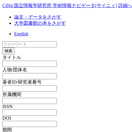
CiNii 国立情報学研究所 学術情報ナビゲータ[サイニィ]
詳細
論文・データをさがす
大学図書館の本をさがす
English
検索
タイトル
人物/団体名
著者ID/研究者番号
所属機関
ISSN
DOI
期間