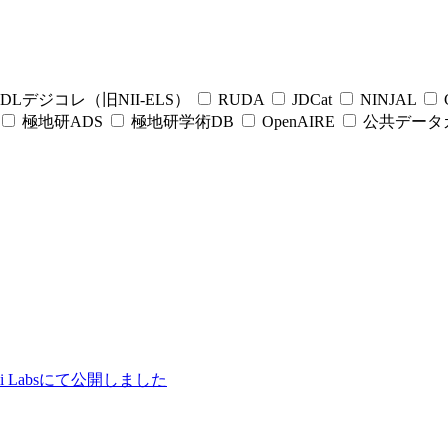
DLデジコレ（旧NII-ELS）
RUDA
JDCat
NINJAL
C
極地研ADS
極地研学術DB
OpenAIRE
公共データ
ii Labsにて公開しました