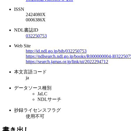
ISSN
2424080X
0006386X
NDL書誌ID
032250753
Web Site
http://id.ndl.go.jp/bib/032250753
https://ndlsearch.ndl.go.jp/books/R000000004-I0322507
https://search.jamas.or.jp/link/ui/2022294712
本文言語コード
ja
データソース種別
JaLC
NDLサーチ
抄録ライセンスフラグ
使用不可
書き出し