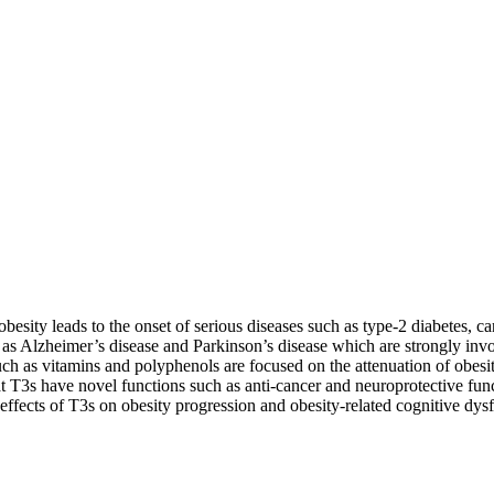
esity leads to the onset of serious diseases such as type-2 diabetes, ca
as Alzheimer’s disease and Parkinson’s disease which are strongly invo
uch as vitamins and polyphenols are focused on the attenuation of obes
hat T3s have novel functions such as anti-cancer and neuroprotective fu
e effects of T3s on obesity progression and obesity-related cognitive dy