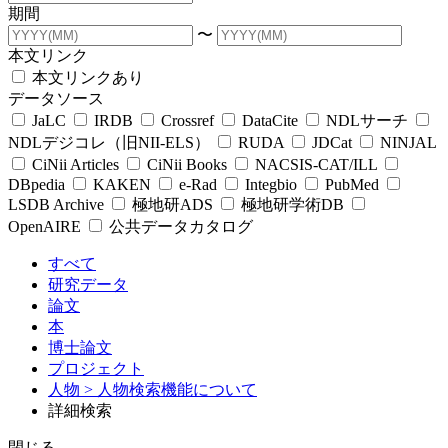
期間
〜
本文リンク
本文リンクあり
データソース
JaLC
IRDB
Crossref
DataCite
NDLサーチ
NDLデジコレ（旧NII-ELS）
RUDA
JDCat
NINJAL
CiNii Articles
CiNii Books
NACSIS-CAT/ILL
DBpedia
KAKEN
e-Rad
Integbio
PubMed
LSDB Archive
極地研ADS
極地研学術DB
OpenAIRE
公共データカタログ
すべて
研究データ
論文
本
博士論文
プロジェクト
人物
> 人物検索機能について
詳細検索
閉じる