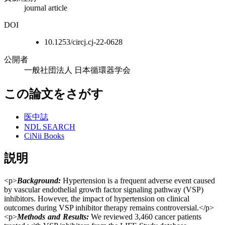
journal article
DOI
10.1253/circj.cj-22-0628
公開者
一般社団法人 日本循環器学会
この論文をさがす
医中誌
NDL SEARCH
CiNii Books
説明
<p>
Background:
Hypertension is a frequent adverse event caused
by vascular endothelial growth factor signaling pathway (VSP)
inhibitors. However, the impact of hypertension on clinical
outcomes during VSP inhibitor therapy remains controversial.</p>
<p>
Methods and Results:
We reviewed 3,460 cancer patients