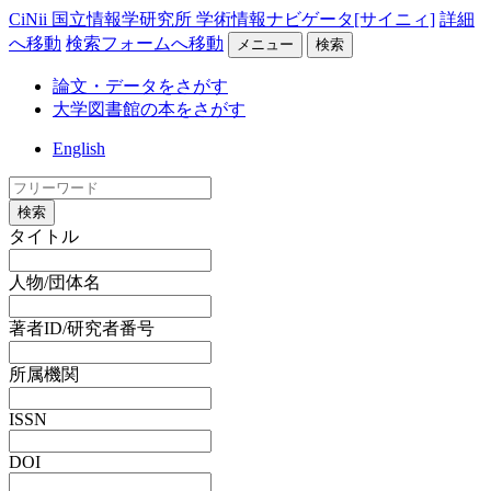
CiNii 国立情報学研究所 学術情報ナビゲータ[サイニィ]
詳細
へ移動
検索フォームへ移動
メニュー
検索
論文・データをさがす
大学図書館の本をさがす
English
検索
タイトル
人物/団体名
著者ID/研究者番号
所属機関
ISSN
DOI