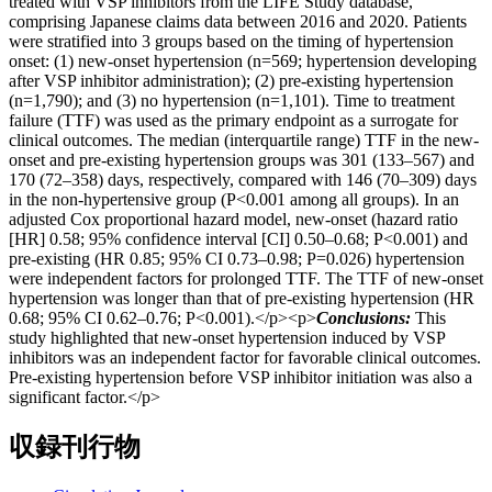
treated with VSP inhibitors from the LIFE Study database,
comprising Japanese claims data between 2016 and 2020. Patients
were stratified into 3 groups based on the timing of hypertension
onset: (1) new-onset hypertension (n=569; hypertension developing
after VSP inhibitor administration); (2) pre-existing hypertension
(n=1,790); and (3) no hypertension (n=1,101). Time to treatment
failure (TTF) was used as the primary endpoint as a surrogate for
clinical outcomes. The median (interquartile range) TTF in the new-
onset and pre-existing hypertension groups was 301 (133–567) and
170 (72–358) days, respectively, compared with 146 (70–309) days
in the non-hypertensive group (P<0.001 among all groups). In an
adjusted Cox proportional hazard model, new-onset (hazard ratio
[HR] 0.58; 95% confidence interval [CI] 0.50–0.68; P<0.001) and
pre-existing (HR 0.85; 95% CI 0.73–0.98; P=0.026) hypertension
were independent factors for prolonged TTF. The TTF of new-onset
hypertension was longer than that of pre-existing hypertension (HR
0.68; 95% CI 0.62–0.76; P<0.001).</p><p>
Conclusions:
This
study highlighted that new-onset hypertension induced by VSP
inhibitors was an independent factor for favorable clinical outcomes.
Pre-existing hypertension before VSP inhibitor initiation was also a
significant factor.</p>
収録刊行物