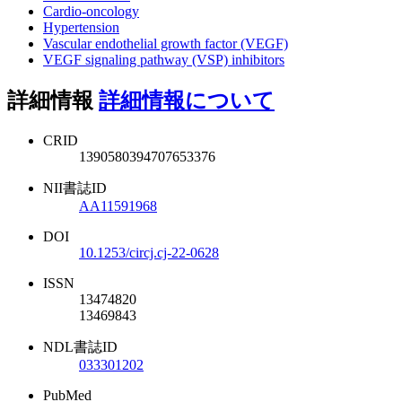
Cardio-oncology
Hypertension
Vascular endothelial growth factor (VEGF)
VEGF signaling pathway (VSP) inhibitors
詳細情報
詳細情報について
CRID
1390580394707653376
NII書誌ID
AA11591968
DOI
10.1253/circj.cj-22-0628
ISSN
13474820
13469843
NDL書誌ID
033301202
PubMed