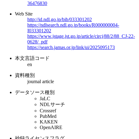
36476830
Web Site
http://id.ndl.go.jp/bib/033301202
https://ndlsearch.ndl.go.jp/books/R000000004-
I033301202
https://www.jstage.jst.go.jp/article/circj/88/2/88_CJ-22-
0628/_pdf
https://search.jamas.or.jp/link/ui/2025095173
本文言語コード
en
資料種別
journal article
データソース種別
JaLC
NDLサーチ
Crossref
PubMed
KAKEN
OpenAIRE
抄録ライセンスフラグ