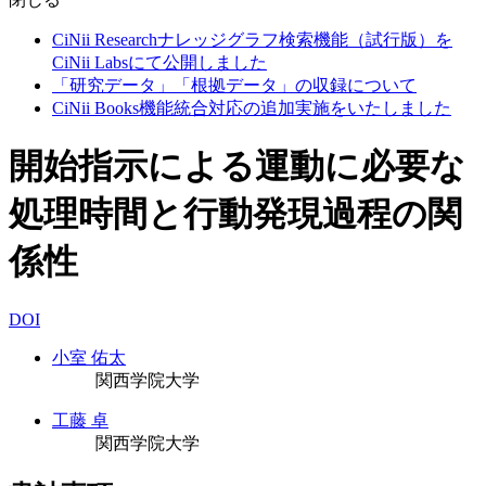
CiNii Researchナレッジグラフ検索機能（試行版）を
CiNii Labsにて公開しました
「研究データ」「根拠データ」の収録について
CiNii Books機能統合対応の追加実施をいたしました
開始指示による運動に必要な
処理時間と行動発現過程の関
係性
DOI
小室 佑太
関西学院大学
工藤 卓
関西学院大学