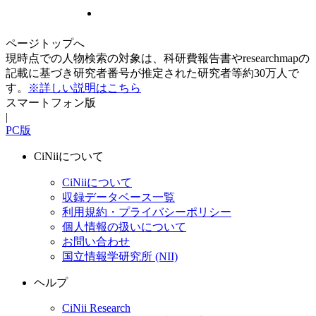
ページトップへ
現時点での人物検索の対象は、科研費報告書やresearchmapの
記載に基づき研究者番号が推定された研究者等約30万人で
す。
※詳しい説明はこちら
スマートフォン版
|
PC版
CiNiiについて
CiNiiについて
収録データベース一覧
利用規約・プライバシーポリシー
個人情報の扱いについて
お問い合わせ
国立情報学研究所 (NII)
ヘルプ
CiNii Research