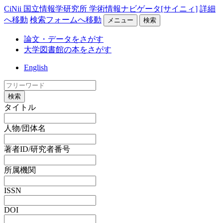
CiNii 国立情報学研究所 学術情報ナビゲータ[サイニィ]
詳細
へ移動
検索フォームへ移動
メニュー
検索
論文・データをさがす
大学図書館の本をさがす
English
検索
タイトル
人物/団体名
著者ID/研究者番号
所属機関
ISSN
DOI