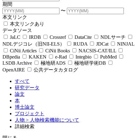
期間
〜
本文リンク
本文リンクあり
データソース
JaLC
IRDB
Crossref
DataCite
NDLサーチ
NDLデジコレ（旧NII-ELS）
RUDA
JDCat
NINJAL
CiNii Articles
CiNii Books
NACSIS-CAT/ILL
DBpedia
KAKEN
e-Rad
Integbio
PubMed
LSDB Archive
極地研ADS
極地研学術DB
OpenAIRE
公共データカタログ
すべて
研究データ
論文
本
博士論文
プロジェクト
人物
> 人物検索機能について
詳細検索
閉じる