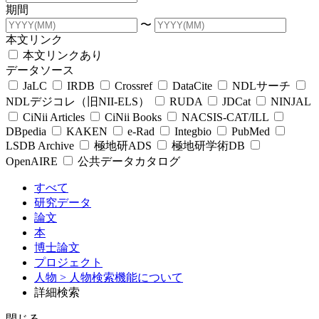
期間
〜
本文リンク
本文リンクあり
データソース
JaLC
IRDB
Crossref
DataCite
NDLサーチ
NDLデジコレ（旧NII-ELS）
RUDA
JDCat
NINJAL
CiNii Articles
CiNii Books
NACSIS-CAT/ILL
DBpedia
KAKEN
e-Rad
Integbio
PubMed
LSDB Archive
極地研ADS
極地研学術DB
OpenAIRE
公共データカタログ
すべて
研究データ
論文
本
博士論文
プロジェクト
人物
> 人物検索機能について
詳細検索
閉じる