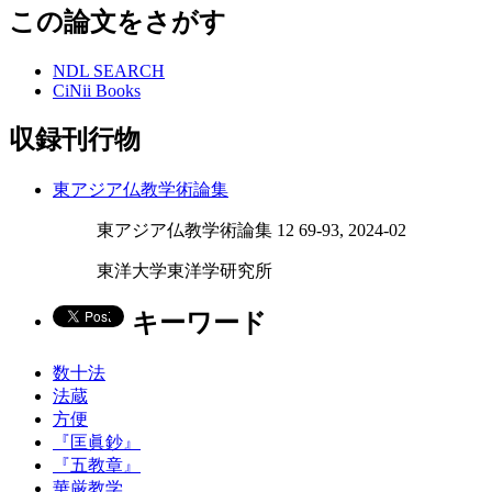
この論文をさがす
NDL SEARCH
CiNii Books
収録刊行物
東アジア仏教学術論集
東アジア仏教学術論集 12 69-93, 2024-02
東洋大学東洋学研究所
キーワード
数十法
法蔵
方便
『匡眞鈔』
『五教章』
華厳教学