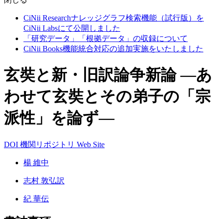
CiNii Researchナレッジグラフ検索機能（試行版）を
CiNii Labsにて公開しました
「研究データ」「根拠データ」の収録について
CiNii Books機能統合対応の追加実施をいたしました
玄奘と新・旧訳論争新論 ―あ
わせて玄奘とその弟子の「宗
派性」を論ず―
DOI
機関リポジトリ
Web Site
楊 維中
志村 敦弘訳
紀 華伝