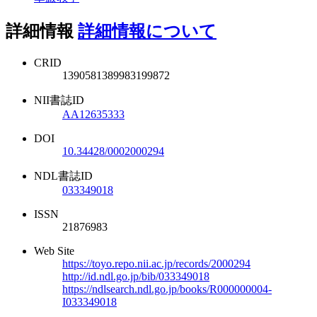
詳細情報
詳細情報について
CRID
1390581389983199872
NII書誌ID
AA12635333
DOI
10.34428/0002000294
NDL書誌ID
033349018
ISSN
21876983
Web Site
https://toyo.repo.nii.ac.jp/records/2000294
http://id.ndl.go.jp/bib/033349018
https://ndlsearch.ndl.go.jp/books/R000000004-
I033349018