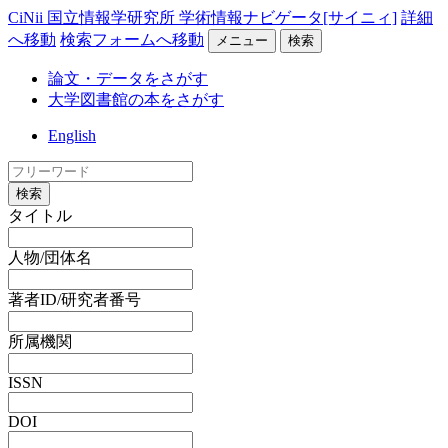
CiNii 国立情報学研究所 学術情報ナビゲータ[サイニィ]
詳細
へ移動
検索フォームへ移動
メニュー
検索
論文・データをさがす
大学図書館の本をさがす
English
検索
タイトル
人物/団体名
著者ID/研究者番号
所属機関
ISSN
DOI