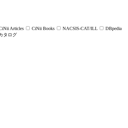
iNii Articles
CiNii Books
NACSIS-CAT/ILL
DBpedia
カタログ