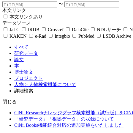
〜
本文リンク
本文リンクあり
データソース
JaLC
IRDB
Crossref
DataCite
NDLサーチ
N
KAKEN
e-Rad
Integbio
PubMed
LSDB Archive
すべて
研究データ
論文
本
博士論文
プロジェクト
人物
> 人物検索機能について
詳細検索
閉じる
CiNii Researchナレッジグラフ検索機能（試行版）をCiN
「研究データ」「根拠データ」の収録について
CiNii Books機能統合対応の追加実施をいたしました