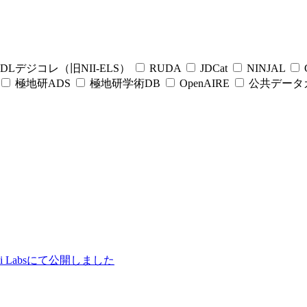
DLデジコレ（旧NII-ELS）
RUDA
JDCat
NINJAL
C
極地研ADS
極地研学術DB
OpenAIRE
公共データ
ii Labsにて公開しました