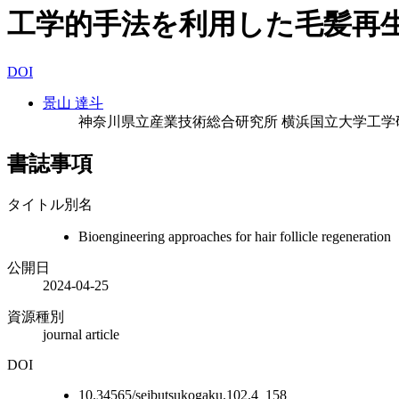
工学的手法を利用した毛髪再
DOI
景山 達斗
神奈川県立産業技術総合研究所
横浜国立大学工学
書誌事項
タイトル別名
Bioengineering approaches for hair follicle regeneration
公開日
2024-04-25
資源種別
journal article
DOI
10.34565/seibutsukogaku.102.4_158