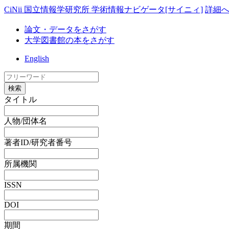
CiNii 国立情報学研究所 学術情報ナビゲータ[サイニィ]
詳細
論文・データをさがす
大学図書館の本をさがす
English
検索
タイトル
人物/団体名
著者ID/研究者番号
所属機関
ISSN
DOI
期間