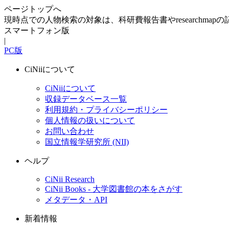
ページトップへ
現時点での人物検索の対象は、科研費報告書やresearchma
スマートフォン版
|
PC版
CiNiiについて
CiNiiについて
収録データベース一覧
利用規約・プライバシーポリシー
個人情報の扱いについて
お問い合わせ
国立情報学研究所 (NII)
ヘルプ
CiNii Research
CiNii Books - 大学図書館の本をさがす
メタデータ・API
新着情報