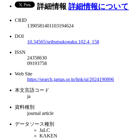
詳細情報
詳細情報について
CRID
1390581401103194624
DOI
10.34565/seibutsukogaku.102.4_158
ISSN
24358630
09193758
Web Site
https://search.jamas.or.jp/link/ui/2024190896
本文言語コード
ja
資料種別
journal article
データソース種別
JaLC
KAKEN