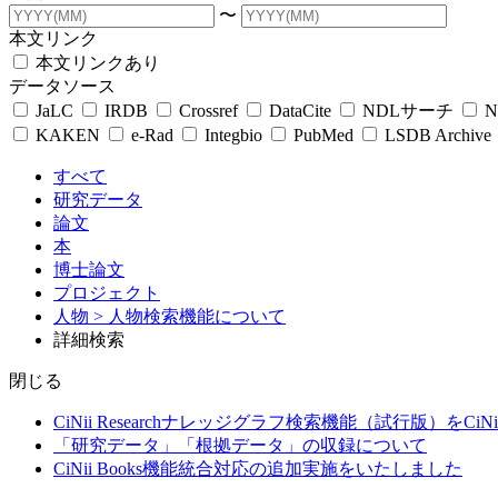
〜
本文リンク
本文リンクあり
データソース
JaLC
IRDB
Crossref
DataCite
NDLサーチ
N
KAKEN
e-Rad
Integbio
PubMed
LSDB Archive
すべて
研究データ
論文
本
博士論文
プロジェクト
人物
> 人物検索機能について
詳細検索
閉じる
CiNii Researchナレッジグラフ検索機能（試行版）をCiN
「研究データ」「根拠データ」の収録について
CiNii Books機能統合対応の追加実施をいたしました