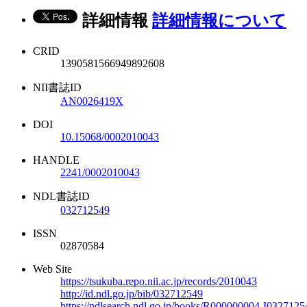
詳細情報
詳細情報について
CRID
1390581566949892608
NII書誌ID
AN0026419X
DOI
10.15068/0002010043
HANDLE
2241/0002010043
NDL書誌ID
032712549
ISSN
02870584
Web Site
https://tsukuba.repo.nii.ac.jp/records/2010043
http://id.ndl.go.jp/bib/032712549
https://ndlsearch.ndl.go.jp/books/R000000004-I0327125