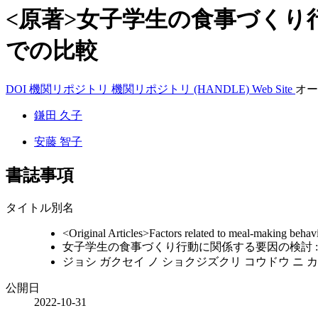
<原著>女子学生の食事づくり
での比較
DOI
機関リポジトリ
機関リポジトリ (HANDLE)
Web Site
オー
鎌田 久子
安藤 智子
書誌事項
タイトル別名
<Original Articles>Factors related to meal-making behav
女子学生の食事づくり行動に関係する要因の検討 
ジョシ ガクセイ ノ ショクジズクリ コウドウ ニ カン
公開日
2022-10-31