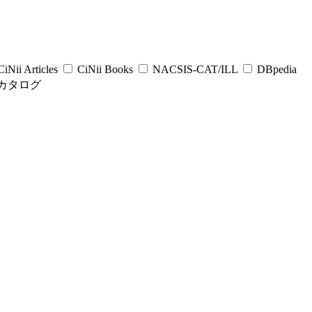
iNii Articles
CiNii Books
NACSIS-CAT/ILL
DBpedia
カタログ