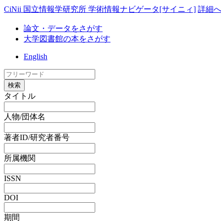
CiNii 国立情報学研究所 学術情報ナビゲータ[サイニィ]
詳細
論文・データをさがす
大学図書館の本をさがす
English
検索
タイトル
人物/団体名
著者ID/研究者番号
所属機関
ISSN
DOI
期間