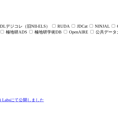
DLデジコレ（旧NII-ELS）
RUDA
JDCat
NINJAL
C
極地研ADS
極地研学術DB
OpenAIRE
公共データ
ii Labsにて公開しました