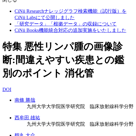
CiNii Researchナレッジグラフ検索機能（試行版）を
CiNii Labsにて公開しました
「研究データ」「根拠データ」の収録について
CiNii Books機能統合対応の追加実施をいたしました
特集 悪性リンパ腫の画像診
断:間違えやすい疾患との鑑
別のポイント 消化管
DOI
南條 勝哉
九州大学大学院医学研究院 臨床放射線科学分野
西牟田 雄祐
九州大学大学院医学研究院 臨床放射線科学分野
鶴丸 大介