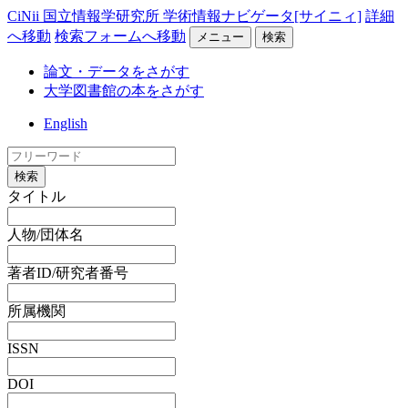
CiNii 国立情報学研究所 学術情報ナビゲータ[サイニィ]
詳細
へ移動
検索フォームへ移動
メニュー
検索
論文・データをさがす
大学図書館の本をさがす
English
検索
タイトル
人物/団体名
著者ID/研究者番号
所属機関
ISSN
DOI