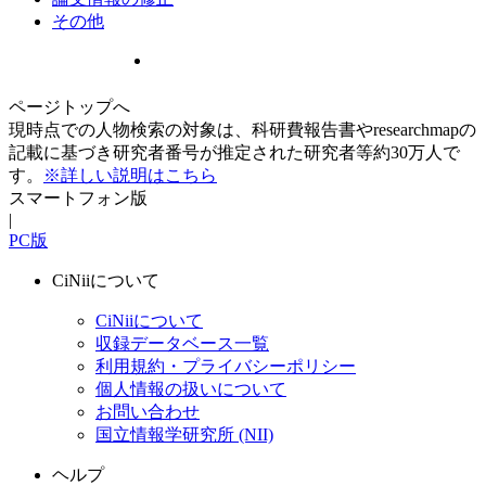
その他
ページトップへ
現時点での人物検索の対象は、科研費報告書やresearchmapの
記載に基づき研究者番号が推定された研究者等約30万人で
す。
※詳しい説明はこちら
スマートフォン版
|
PC版
CiNiiについて
CiNiiについて
収録データベース一覧
利用規約・プライバシーポリシー
個人情報の扱いについて
お問い合わせ
国立情報学研究所 (NII)
ヘルプ