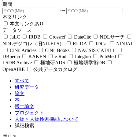
期間
〜
本文リンク
本文リンクあり
データソース
JaLC
IRDB
Crossref
DataCite
NDLサーチ
NDLデジコレ（旧NII-ELS）
RUDA
JDCat
NINJAL
CiNii Articles
CiNii Books
NACSIS-CAT/ILL
DBpedia
KAKEN
e-Rad
Integbio
PubMed
LSDB Archive
極地研ADS
極地研学術DB
OpenAIRE
公共データカタログ
すべて
研究データ
論文
本
博士論文
プロジェクト
人物
> 人物検索機能について
詳細検索
閉じる