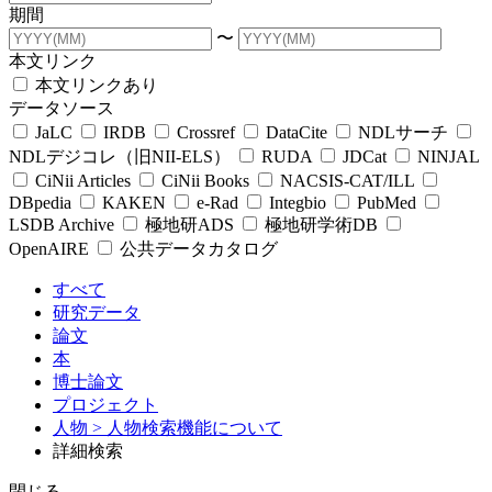
期間
〜
本文リンク
本文リンクあり
データソース
JaLC
IRDB
Crossref
DataCite
NDLサーチ
NDLデジコレ（旧NII-ELS）
RUDA
JDCat
NINJAL
CiNii Articles
CiNii Books
NACSIS-CAT/ILL
DBpedia
KAKEN
e-Rad
Integbio
PubMed
LSDB Archive
極地研ADS
極地研学術DB
OpenAIRE
公共データカタログ
すべて
研究データ
論文
本
博士論文
プロジェクト
人物
> 人物検索機能について
詳細検索
閉じる