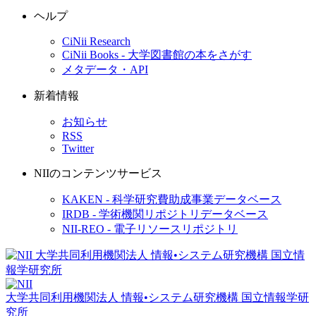
ヘルプ
CiNii Research
CiNii Books - 大学図書館の本をさがす
メタデータ・API
新着情報
お知らせ
RSS
Twitter
NIIのコンテンツサービス
KAKEN - 科学研究費助成事業データベース
IRDB - 学術機関リポジトリデータベース
NII-REO - 電子リソースリポジトリ
大学共同利用機関法人 情報•システム研究機構
国立情報学研
究所