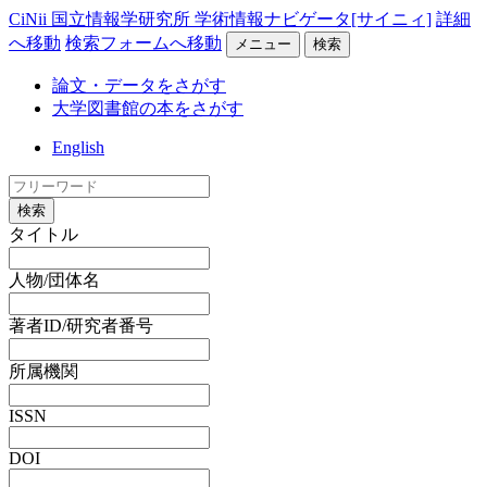
CiNii 国立情報学研究所 学術情報ナビゲータ[サイニィ]
詳細
へ移動
検索フォームへ移動
メニュー
検索
論文・データをさがす
大学図書館の本をさがす
English
検索
タイトル
人物/団体名
著者ID/研究者番号
所属機関
ISSN
DOI