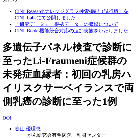
CiNii Researchナレッジグラフ検索機能（試行版）を
CiNii Labsにて公開しました
「研究データ」「根拠データ」の収録について
CiNii Books機能統合対応の追加実施をいたしました
多遺伝子パネル検査で診断に
至ったLi-Fraumeni症候群の
未発症血縁者：初回の乳房ハ
イリスクサーベイランスで両
側乳癌の診断に至った1例
DOI
春山 優理恵
がん研究会有明病院 乳腺センター