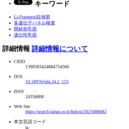
キーワード
Li-Fraumeni症候群
多遺伝子パネル検査
閉経前乳癌
遺伝性乳癌
詳細情報
詳細情報について
CRID
1390583424884754560
DOI
10.18976/jsht.24.2_153
ISSN
24356808
Web Site
https://search.jamas.or.jp/link/ui/2025088682
本文言語コード
ja