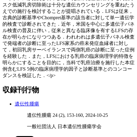
スク低減乳房切除術は十分な遺伝カウンセリングを重ねたう
えでの施行を検討することが提唱されている．LFSは従来，
古典的診断基準やChompret基準の該当者に対して単一遺伝学
的検査で診断されてきた．近年，米国を中心に多遺伝子パネ
ル検査の普及に伴い，従来と異なる臨床像を有するLFSの存
在が明らかになりつつある．われわれは多遺伝子パネル検査
で発端者の診断に至ったLFS家系の癌未発症血縁者に対し
て，初回乳房サーベイランスで両側乳癌の診断に至った症例
を経験した．また，LFSにおける乳癌の臨床病理学的特徴を
明らかにすることを目的に，当科で乳癌治療を施行した本症
例含むLFS 5例の臨床病理学的因子と診断基準とのコンコー
ダンスを検証した．</p>
収録刊行物
遺伝性腫瘍
遺伝性腫瘍 24 (2), 153-160, 2024-10-25
一般社団法人 日本遺伝性腫瘍学会