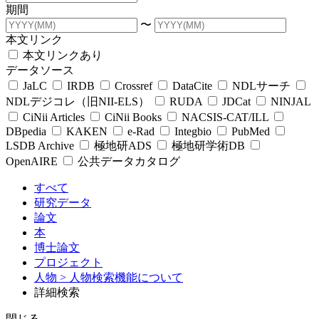
期間
〜
本文リンク
本文リンクあり
データソース
JaLC
IRDB
Crossref
DataCite
NDLサーチ
NDLデジコレ（旧NII-ELS）
RUDA
JDCat
NINJAL
CiNii Articles
CiNii Books
NACSIS-CAT/ILL
DBpedia
KAKEN
e-Rad
Integbio
PubMed
LSDB Archive
極地研ADS
極地研学術DB
OpenAIRE
公共データカタログ
すべて
研究データ
論文
本
博士論文
プロジェクト
人物
> 人物検索機能について
詳細検索
閉じる