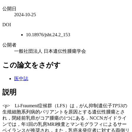
公開日
2024-10-25
DOI
10.18976/jsht.24.2_153
公開者
一般社団法人 日本遺伝性腫瘍学会
この論文をさがす
医中誌
説明
<p> Li-Fraumeni症候群（LFS）は，がん抑制遺伝子
TP53
の
生殖細胞系列病的バリアントを原因とする遺伝性腫瘍とさ
れ，閉経前乳癌がコア腫瘍の1つにある．NCCNガイドライ
ンでは，年1回の乳房MRI検査とマンモグラフィによるサー
ベイランスが推奨され，また，乳癌未発症者に対する両側リ