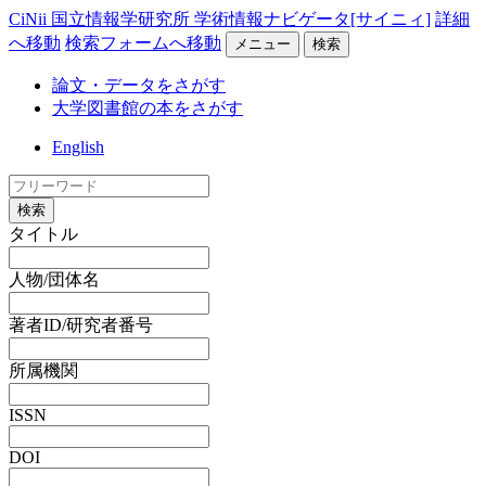
CiNii 国立情報学研究所 学術情報ナビゲータ[サイニィ]
詳細
へ移動
検索フォームへ移動
メニュー
検索
論文・データをさがす
大学図書館の本をさがす
English
検索
タイトル
人物/団体名
著者ID/研究者番号
所属機関
ISSN
DOI