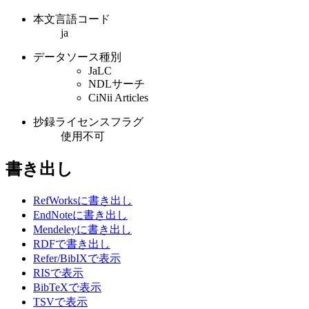
本文言語コード
ja
データソース種別
JaLC
NDLサーチ
CiNii Articles
抄録ライセンスフラグ
使用不可
書き出し
RefWorksに書き出し
EndNoteに書き出し
Mendeleyに書き出し
RDFで書き出し
Refer/BibIXで表示
RISで表示
BibTeXで表示
TSVで表示