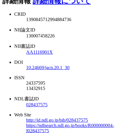
詳細情報
詳細情報について
CRID
1390845712994884736
NII論文ID
130007458226
NII書誌ID
AA1116901X
DOI
10.24669/jacn.20.1_30
ISSN
24337595
13432915
NDL書誌ID
028437575
Web Site
http://id.ndl.go.jp/bib/028437575
https://ndlsearch.ndl.go.jp/books/R000000004-
I028437575