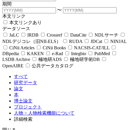
期間
〜
本文リンク
本文リンクあり
データソース
JaLC
IRDB
Crossref
DataCite
NDLサーチ
NDLデジコレ（旧NII-ELS）
RUDA
JDCat
NINJAL
CiNii Articles
CiNii Books
NACSIS-CAT/ILL
DBpedia
KAKEN
e-Rad
Integbio
PubMed
LSDB Archive
極地研ADS
極地研学術DB
OpenAIRE
公共データカタログ
すべて
研究データ
論文
本
博士論文
プロジェクト
人物
> 人物検索機能について
詳細検索
閉じる