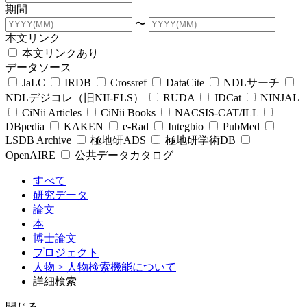
期間
〜
本文リンク
本文リンクあり
データソース
JaLC
IRDB
Crossref
DataCite
NDLサーチ
NDLデジコレ（旧NII-ELS）
RUDA
JDCat
NINJAL
CiNii Articles
CiNii Books
NACSIS-CAT/ILL
DBpedia
KAKEN
e-Rad
Integbio
PubMed
LSDB Archive
極地研ADS
極地研学術DB
OpenAIRE
公共データカタログ
すべて
研究データ
論文
本
博士論文
プロジェクト
人物
> 人物検索機能について
詳細検索
閉じる