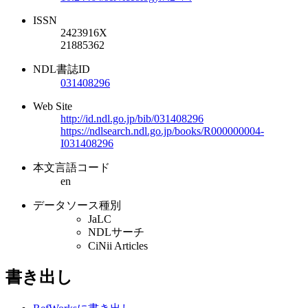
ISSN
2423916X
21885362
NDL書誌ID
031408296
Web Site
http://id.ndl.go.jp/bib/031408296
https://ndlsearch.ndl.go.jp/books/R000000004-
I031408296
本文言語コード
en
データソース種別
JaLC
NDLサーチ
CiNii Articles
書き出し