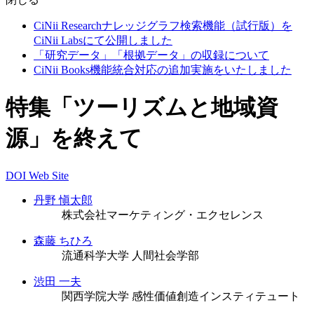
CiNii Researchナレッジグラフ検索機能（試行版）を
CiNii Labsにて公開しました
「研究データ」「根拠データ」の収録について
CiNii Books機能統合対応の追加実施をいたしました
特集「ツーリズムと地域資
源」を終えて
DOI
Web Site
丹野 愼太郎
株式会社マーケティング・エクセレンス
森藤 ちひろ
流通科学大学 人間社会学部
渋田 一夫
関西学院大学 感性価値創造インスティテュート