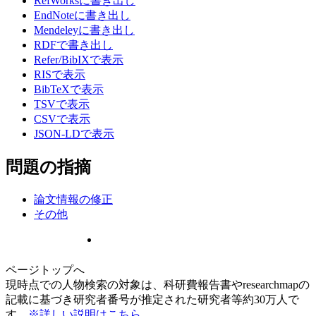
RefWorksに書き出し
EndNoteに書き出し
Mendeleyに書き出し
RDFで書き出し
Refer/BibIXで表示
RISで表示
BibTeXで表示
TSVで表示
CSVで表示
JSON-LDで表示
問題の指摘
論文情報の修正
その他
ページトップへ
現時点での人物検索の対象は、科研費報告書やresearchmapの
記載に基づき研究者番号が推定された研究者等約30万人で
す。
※詳しい説明はこちら