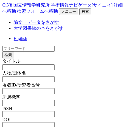
CiNii 国立情報学研究所 学術情報ナビゲータ[サイニィ]
詳細
へ移動
検索フォームへ移動
メニュー
検索
論文・データをさがす
大学図書館の本をさがす
English
検索
タイトル
人物/団体名
著者ID/研究者番号
所属機関
ISSN
DOI