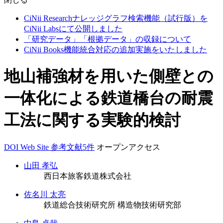
CiNii Researchナレッジグラフ検索機能（試行版）を
CiNii Labsにて公開しました
「研究データ」「根拠データ」の収録について
CiNii Books機能統合対応の追加実施をいたしました
地山補強材を用いた側壁との
一体化による鉄道橋台の耐震
工法に関する実験的検討
DOI
Web Site
参考文献5件
オープンアクセス
山田 孝弘
西日本旅客鉄道株式会社
佐名川 太亮
鉄道総合技術研究所 構造物技術研究部