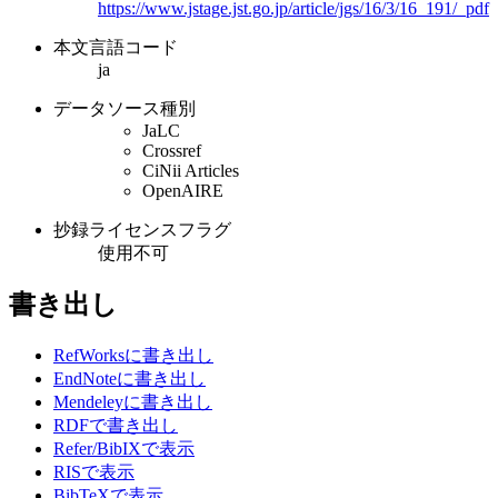
https://www.jstage.jst.go.jp/article/jgs/16/3/16_191/_pdf
本文言語コード
ja
データソース種別
JaLC
Crossref
CiNii Articles
OpenAIRE
抄録ライセンスフラグ
使用不可
書き出し
RefWorksに書き出し
EndNoteに書き出し
Mendeleyに書き出し
RDFで書き出し
Refer/BibIXで表示
RISで表示
BibTeXで表示