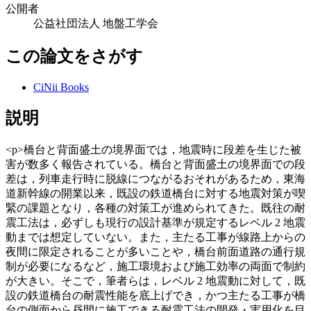
公開者
公益社団法人 地盤工学会
この論文をさがす
CiNii Books
説明
<p>橋台と背面盛土の境界面では，地震時に段差を生じた被
害が数多く報告されている。橋台と背面盛土の境界面での段
差は，列車走行時に脱線につながるおそれがあるため，東海
道新幹線の開業以来，既設の鉄道橋台に対する地震対策が喫
緊の課題となり，各種の対策工が進められてきた。既往の耐
震工法は，必ずしも現行の設計基準が規定するレベル 2 地震
動までは想定していない。また，主たる工事が線路上からの
夜間に限定されることが多いことや，橋台前面道路の通行規
制が必要になるなど，施工環境および施工効率の両面で制約
が大きい。そこで，筆者らは，レベル 2 地震動に対して，既
設の鉄道橋台の耐震性能を底上げでき，かつ主たる工事が橋
台の側面から昼間に施工できる耐震工法の開発・実用化を目