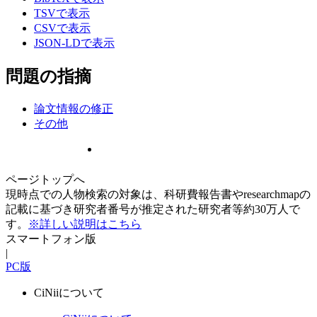
TSVで表示
CSVで表示
JSON-LDで表示
問題の指摘
論文情報の修正
その他
ページトップへ
現時点での人物検索の対象は、科研費報告書やresearchmapの
記載に基づき研究者番号が推定された研究者等約30万人で
す。
※詳しい説明はこちら
スマートフォン版
|
PC版
CiNiiについて