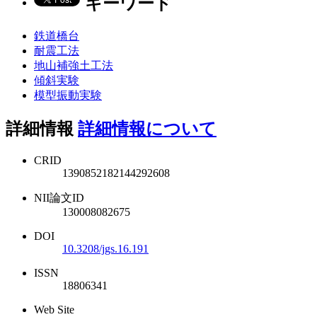
キーワード
鉄道橋台
耐震工法
地山補強土工法
傾斜実験
模型振動実験
詳細情報
詳細情報について
CRID
1390852182144292608
NII論文ID
130008082675
DOI
10.3208/jgs.16.191
ISSN
18806341
Web Site