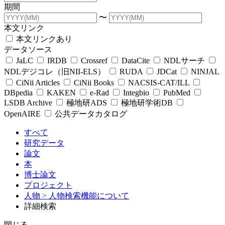
期間
〜
本文リンク
本文リンクあり
データソース
JaLC
IRDB
Crossref
DataCite
NDLサーチ
NDLデジコレ（旧NII-ELS）
RUDA
JDCat
NINJAL
CiNii Articles
CiNii Books
NACSIS-CAT/ILL
DBpedia
KAKEN
e-Rad
Integbio
PubMed
LSDB Archive
極地研ADS
極地研学術DB
OpenAIRE
公共データカタログ
すべて
研究データ
論文
本
博士論文
プロジェクト
人物
> 人物検索機能について
詳細検索
閉じる