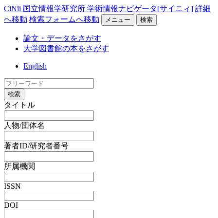
CiNii 国立情報学研究所 学術情報ナビゲータ[サイニィ]
詳細
へ移動
検索フォームへ移動
メニュー
検索
論文・データをさがす
大学図書館の本をさがす
English
検索
タイトル
人物/団体名
著者ID/研究者番号
所属機関
ISSN
DOI