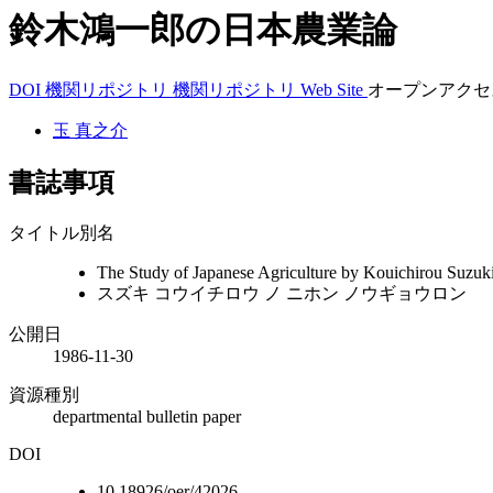
鈴木鴻一郎の日本農業論
DOI
機関リポジトリ
機関リポジトリ
Web Site
オープンアクセ
玉 真之介
書誌事項
タイトル別名
The Study of Japanese Agriculture by Kouichirou Suzuk
スズキ コウイチロウ ノ ニホン ノウギョウロン
公開日
1986-11-30
資源種別
departmental bulletin paper
DOI
10.18926/oer/42026