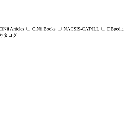
iNii Articles
CiNii Books
NACSIS-CAT/ILL
DBpedia
カタログ