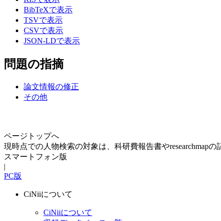
BibTeXで表示
TSVで表示
CSVで表示
JSON-LDで表示
問題の指摘
論文情報の修正
その他
ページトップへ
現時点での人物検索の対象は、科研費報告書やresearchma
スマートフォン版
|
PC版
CiNiiについて
CiNiiについて