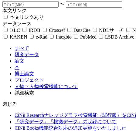
〜
本文リンク
本文リンクあり
データソース
JaLC
IRDB
Crossref
DataCite
NDLサーチ
N
KAKEN
e-Rad
Integbio
PubMed
LSDB Archive
すべて
研究データ
論文
本
博士論文
プロジェクト
人物
> 人物検索機能について
詳細検索
閉じる
CiNii Researchナレッジグラフ検索機能（試行版）をCiN
「研究データ」「根拠データ」の収録について
CiNii Books機能統合対応の追加実施をいたしました