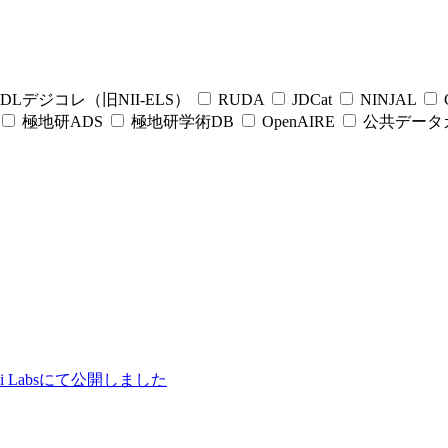
DLデジコレ（旧NII-ELS）
RUDA
JDCat
NINJAL
C
極地研ADS
極地研学術DB
OpenAIRE
公共データ
ii Labsにて公開しました