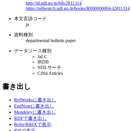
http://id.ndl.go.jp/bib/2811314
https://ndlsearch.ndl.go.jp/books/R000000004-I2811314
本文言語コード
ja
資料種別
departmental bulletin paper
データソース種別
JaLC
IRDB
NDLサーチ
CiNii Articles
書き出し
RefWorksに書き出し
EndNoteに書き出し
Mendeleyに書き出し
RDFで書き出し
Refer/BibIXで表示
RISで表示