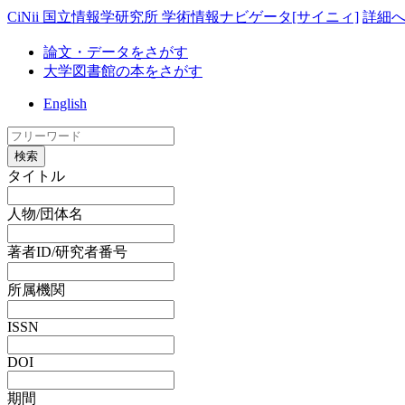
CiNii 国立情報学研究所 学術情報ナビゲータ[サイニィ]
詳細
論文・データをさがす
大学図書館の本をさがす
English
検索
タイトル
人物/団体名
著者ID/研究者番号
所属機関
ISSN
DOI
期間