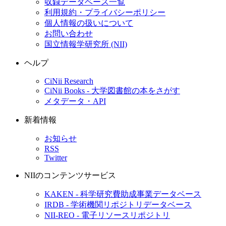
収録データベース一覧
利用規約・プライバシーポリシー
個人情報の扱いについて
お問い合わせ
国立情報学研究所 (NII)
ヘルプ
CiNii Research
CiNii Books - 大学図書館の本をさがす
メタデータ・API
新着情報
お知らせ
RSS
Twitter
NIIのコンテンツサービス
KAKEN - 科学研究費助成事業データベース
IRDB - 学術機関リポジトリデータベース
NII-REO - 電子リソースリポジトリ