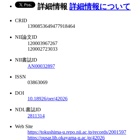
詳細情報
詳細情報について
CRID
1390853649477918464
NII論文ID
120003967267
120002723033
NII書誌ID
AN00032897
ISSN
03863069
DOI
10.18926/oer/42026
NDL書誌ID
2811314
Web Site
https://tokushima-u.repo.nii.ac.jp/records/2001597
https://ousar.lib.okayama-u.ac.jp/42026