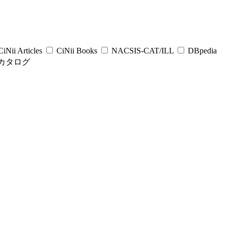
iNii Articles
CiNii Books
NACSIS-CAT/ILL
DBpedia
カタログ