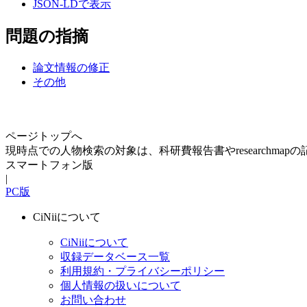
JSON-LDで表示
問題の指摘
論文情報の修正
その他
ページトップへ
現時点での人物検索の対象は、科研費報告書やresearchma
スマートフォン版
|
PC版
CiNiiについて
CiNiiについて
収録データベース一覧
利用規約・プライバシーポリシー
個人情報の扱いについて
お問い合わせ