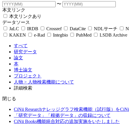
〜
本文リンク
本文リンクあり
データソース
JaLC
IRDB
Crossref
DataCite
NDLサーチ
N
KAKEN
e-Rad
Integbio
PubMed
LSDB Archive
すべて
研究データ
論文
本
博士論文
プロジェクト
人物
> 人物検索機能について
詳細検索
閉じる
CiNii Researchナレッジグラフ検索機能（試行版）をCiN
「研究データ」「根拠データ」の収録について
CiNii Books機能統合対応の追加実施をいたしました