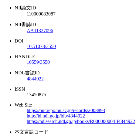
NII論文ID
110000083087
NII書誌ID
AA11327096
DOI
10.51073/3550
HANDLE
10559/3550
NDL書誌ID
4844922
ISSN
13450875
Web Site
https://our.repo.nii.ac.jp/records/2008893
http://id.ndl.go.jp/bib/4844922
https://ndlsearch.ndl.go.jp/books/R000000004-I4844922
本文言語コード