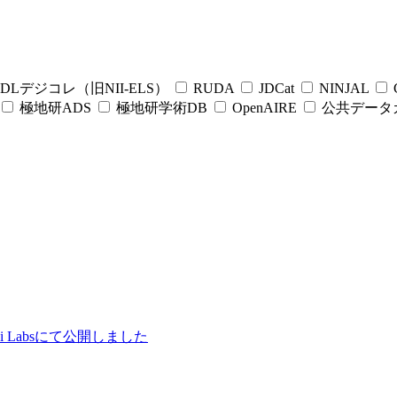
DLデジコレ（旧NII-ELS）
RUDA
JDCat
NINJAL
C
極地研ADS
極地研学術DB
OpenAIRE
公共データ
ii Labsにて公開しました