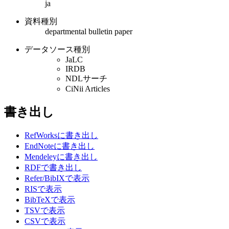
ja
資料種別
departmental bulletin paper
データソース種別
JaLC
IRDB
NDLサーチ
CiNii Articles
書き出し
RefWorksに書き出し
EndNoteに書き出し
Mendeleyに書き出し
RDFで書き出し
Refer/BibIXで表示
RISで表示
BibTeXで表示
TSVで表示
CSVで表示