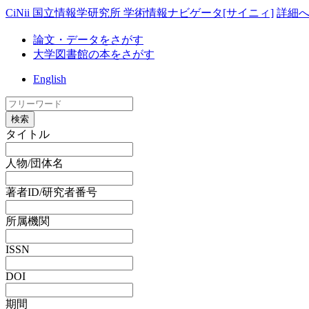
CiNii 国立情報学研究所 学術情報ナビゲータ[サイニィ]
詳細
論文・データをさがす
大学図書館の本をさがす
English
検索
タイトル
人物/団体名
著者ID/研究者番号
所属機関
ISSN
DOI
期間