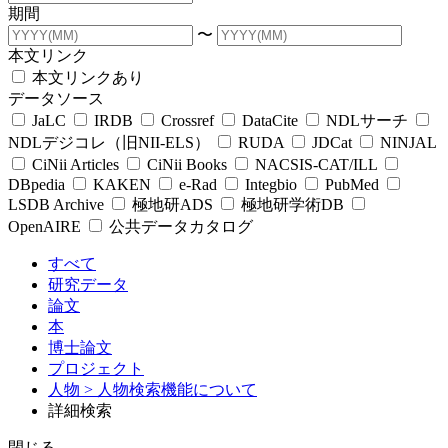
期間
〜
本文リンク
本文リンクあり
データソース
JaLC
IRDB
Crossref
DataCite
NDLサーチ
NDLデジコレ（旧NII-ELS）
RUDA
JDCat
NINJAL
CiNii Articles
CiNii Books
NACSIS-CAT/ILL
DBpedia
KAKEN
e-Rad
Integbio
PubMed
LSDB Archive
極地研ADS
極地研学術DB
OpenAIRE
公共データカタログ
すべて
研究データ
論文
本
博士論文
プロジェクト
人物
> 人物検索機能について
詳細検索
閉じる