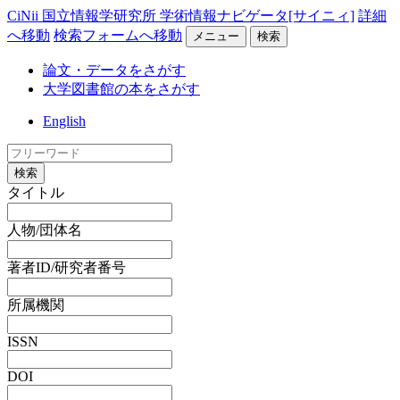
CiNii 国立情報学研究所 学術情報ナビゲータ[サイニィ]
詳細
へ移動
検索フォームへ移動
メニュー
検索
論文・データをさがす
大学図書館の本をさがす
English
検索
タイトル
人物/団体名
著者ID/研究者番号
所属機関
ISSN
DOI