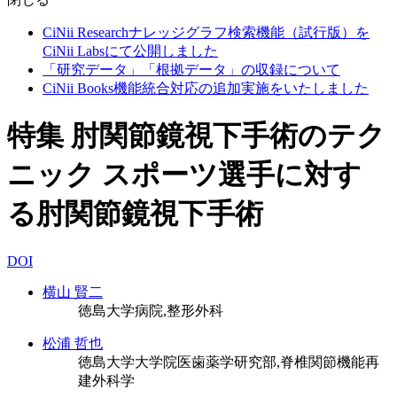
CiNii Researchナレッジグラフ検索機能（試行版）を
CiNii Labsにて公開しました
「研究データ」「根拠データ」の収録について
CiNii Books機能統合対応の追加実施をいたしました
特集 肘関節鏡視下手術のテク
ニック スポーツ選手に対す
る肘関節鏡視下手術
DOI
横山 賢二
徳島大学病院,整形外科
松浦 哲也
徳島大学大学院医歯薬学研究部,脊椎関節機能再
建外科学