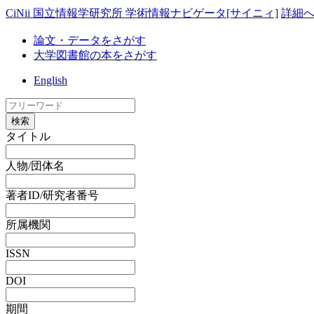
CiNii 国立情報学研究所 学術情報ナビゲータ[サイニィ]
詳細
論文・データをさがす
大学図書館の本をさがす
English
検索
タイトル
人物/団体名
著者ID/研究者番号
所属機関
ISSN
DOI
期間