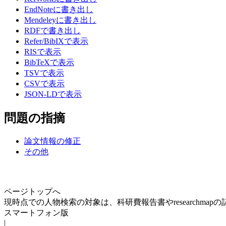
EndNoteに書き出し
Mendeleyに書き出し
RDFで書き出し
Refer/BibIXで表示
RISで表示
BibTeXで表示
TSVで表示
CSVで表示
JSON-LDで表示
問題の指摘
論文情報の修正
その他
ページトップへ
現時点での人物検索の対象は、科研費報告書やresearchma
スマートフォン版
|