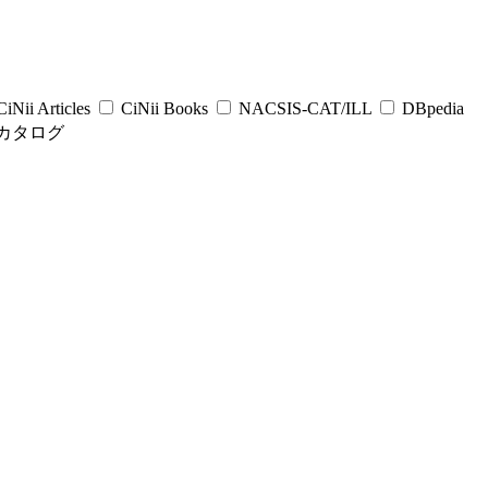
iNii Articles
CiNii Books
NACSIS-CAT/ILL
DBpedia
カタログ