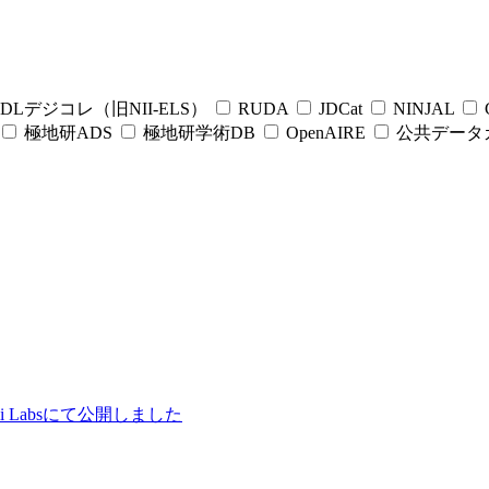
DLデジコレ（旧NII-ELS）
RUDA
JDCat
NINJAL
C
極地研ADS
極地研学術DB
OpenAIRE
公共データ
ii Labsにて公開しました