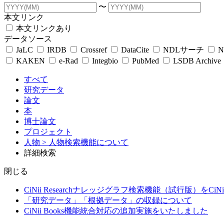
〜
本文リンク
本文リンクあり
データソース
JaLC
IRDB
Crossref
DataCite
NDLサーチ
N
KAKEN
e-Rad
Integbio
PubMed
LSDB Archive
すべて
研究データ
論文
本
博士論文
プロジェクト
人物
> 人物検索機能について
詳細検索
閉じる
CiNii Researchナレッジグラフ検索機能（試行版）をCiN
「研究データ」「根拠データ」の収録について
CiNii Books機能統合対応の追加実施をいたしました