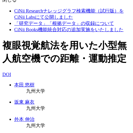
CiNii Researchナレッジグラフ検索機能（試行版）を
CiNii Labsにて公開しました
「研究データ」「根拠データ」の収録について
CiNii Books機能統合対応の追加実施をいたしました
複眼視覚航法を用いた小型無
人航空機での距離・運動推定
DOI
本田 悠樹
九州大学
坂東 麻衣
九州大学
外本 伸治
九州大学