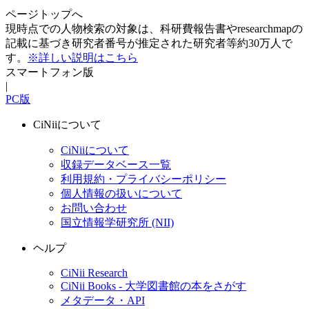
ページトップへ
現時点での人物検索の対象は、科研費報告書やresearchmapの
記載に基づき研究者番号が推定された研究者等約30万人で
す。
※詳しい説明はこちら
スマートフォン版
|
PC版
CiNiiについて
CiNiiについて
収録データベース一覧
利用規約・プライバシーポリシー
個人情報の扱いについて
お問い合わせ
国立情報学研究所 (NII)
ヘルプ
CiNii Research
CiNii Books - 大学図書館の本をさがす
メタデータ・API