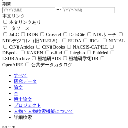
期間
〜
本文リンク
本文リンクあり
データソース
JaLC
IRDB
Crossref
DataCite
NDLサーチ
NDLデジコレ（旧NII-ELS）
RUDA
JDCat
NINJAL
CiNii Articles
CiNii Books
NACSIS-CAT/ILL
DBpedia
KAKEN
e-Rad
Integbio
PubMed
LSDB Archive
極地研ADS
極地研学術DB
OpenAIRE
公共データカタログ
すべて
研究データ
論文
本
博士論文
プロジェクト
人物
> 人物検索機能について
詳細検索
閉じる