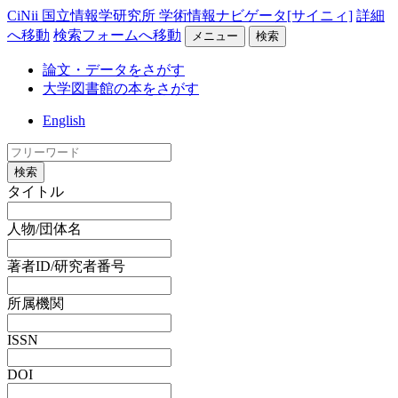
CiNii 国立情報学研究所 学術情報ナビゲータ[サイニィ]
詳細
へ移動
検索フォームへ移動
メニュー
検索
論文・データをさがす
大学図書館の本をさがす
English
検索
タイトル
人物/団体名
著者ID/研究者番号
所属機関
ISSN
DOI