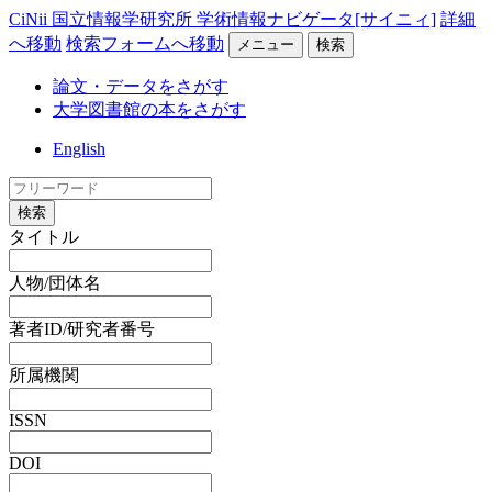
CiNii 国立情報学研究所 学術情報ナビゲータ[サイニィ]
詳細
へ移動
検索フォームへ移動
メニュー
検索
論文・データをさがす
大学図書館の本をさがす
English
検索
タイトル
人物/団体名
著者ID/研究者番号
所属機関
ISSN
DOI