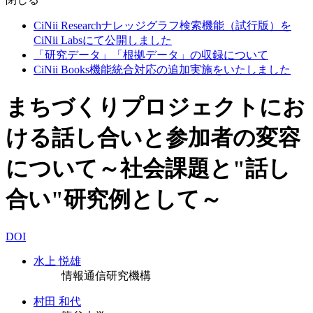
CiNii Researchナレッジグラフ検索機能（試行版）を
CiNii Labsにて公開しました
「研究データ」「根拠データ」の収録について
CiNii Books機能統合対応の追加実施をいたしました
まちづくりプロジェクトにお
ける話し合いと参加者の変容
について～社会課題と"話し
合い"研究例として～
DOI
水上 悦雄
情報通信研究機構
村田 和代