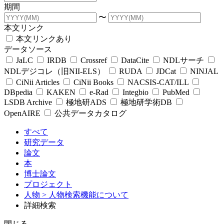
期間
〜
本文リンク
本文リンクあり
データソース
JaLC
IRDB
Crossref
DataCite
NDLサーチ
NDLデジコレ（旧NII-ELS）
RUDA
JDCat
NINJAL
CiNii Articles
CiNii Books
NACSIS-CAT/ILL
DBpedia
KAKEN
e-Rad
Integbio
PubMed
LSDB Archive
極地研ADS
極地研学術DB
OpenAIRE
公共データカタログ
すべて
研究データ
論文
本
博士論文
プロジェクト
人物
> 人物検索機能について
詳細検索
閉じる