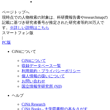
ページトップへ
現時点での人物検索の対象は、科研費報告書やresearchmapの
記載に基づき研究者番号が推定された研究者等約30万人で
す。
※詳しい説明はこちら
スマートフォン版
|
PC版
CiNiiについて
CiNiiについて
収録データベース一覧
利用規約・プライバシーポリシー
個人情報の扱いについて
お問い合わせ
国立情報学研究所 (NII)
ヘルプ
CiNii Research
CiNii Books - 大学図書館の本をさがす