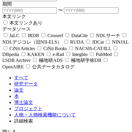
期間
〜
本文リンク
本文リンクあり
データソース
JaLC
IRDB
Crossref
DataCite
NDLサーチ
NDLデジコレ（旧NII-ELS）
RUDA
JDCat
NINJAL
CiNii Articles
CiNii Books
NACSIS-CAT/ILL
DBpedia
KAKEN
e-Rad
Integbio
PubMed
LSDB Archive
極地研ADS
極地研学術DB
OpenAIRE
公共データカタログ
すべて
研究データ
論文
本
博士論文
プロジェクト
人物
> 人物検索機能について
詳細検索
閉じる