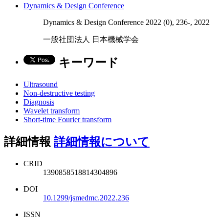
Dynamics & Design Conference
Dynamics & Design Conference 2022 (0), 236-, 2022
一般社団法人 日本機械学会
キーワード
Ultrasound
Non-destructive testing
Diagnosis
Wavelet transform
Short-time Fourier transform
詳細情報
詳細情報について
CRID
1390858518814304896
DOI
10.1299/jsmedmc.2022.236
ISSN