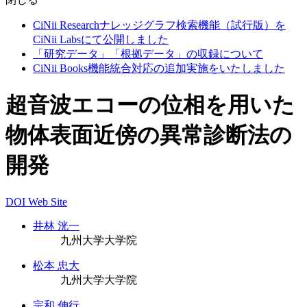
CiNii Researchナレッジグラフ検索機能（試行版）を
CiNii Labsにて公開しました
「研究データ」「根拠データ」の収録について
CiNii Books機能統合対応の追加実施をいたしました
超音波エコーの位相を用いた
物体表面近傍の異常診断法の
開発
DOI
Web Site
井林 洸一
九州大学大学院
松本 忠大
九州大学大学院
宗和 伸行