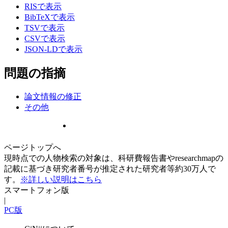
RISで表示
BibTeXで表示
TSVで表示
CSVで表示
JSON-LDで表示
問題の指摘
論文情報の修正
その他
ページトップへ
現時点での人物検索の対象は、科研費報告書やresearchmapの
記載に基づき研究者番号が推定された研究者等約30万人で
す。
※詳しい説明はこちら
スマートフォン版
|
PC版