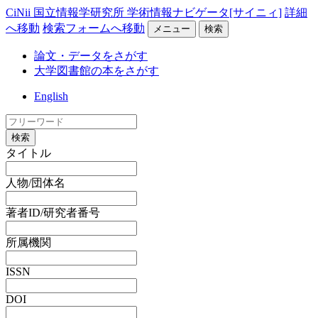
CiNii 国立情報学研究所 学術情報ナビゲータ[サイニィ]
詳細
へ移動
検索フォームへ移動
メニュー
検索
論文・データをさがす
大学図書館の本をさがす
English
検索
タイトル
人物/団体名
著者ID/研究者番号
所属機関
ISSN
DOI