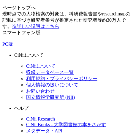
ページトップへ
現時点での人物検索の対象は、科研費報告書やresearchmapの
記載に基づき研究者番号が推定された研究者等約30万人で
す。
※詳しい説明はこちら
スマートフォン版
|
PC版
CiNiiについて
CiNiiについて
収録データベース一覧
利用規約・プライバシーポリシー
個人情報の扱いについて
お問い合わせ
国立情報学研究所 (NII)
ヘルプ
CiNii Research
CiNii Books - 大学図書館の本をさがす
メタデータ・API