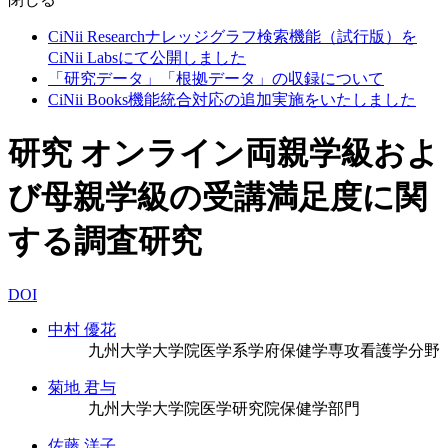
CiNii Researchナレッジグラフ検索機能（試行版）を
CiNii Labsにて公開しました
「研究データ」「根拠データ」の収録について
CiNii Books機能統合対応の追加実施をいたしました
研究 オンライン両親学級およ
び母親学級の受講満足度に関
する調査研究
DOI
中村 優花
九州大学大学院医学系学府保健学専攻看護学分野
菊地 君与
九州大学大学院医学研究院保健学部門
佐藤 洋子