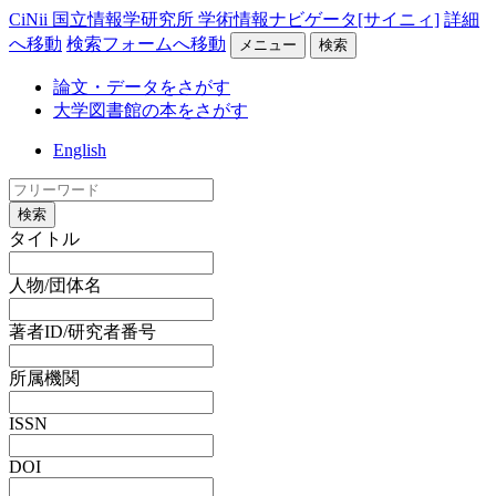
CiNii 国立情報学研究所 学術情報ナビゲータ[サイニィ]
詳細
へ移動
検索フォームへ移動
メニュー
検索
論文・データをさがす
大学図書館の本をさがす
English
検索
タイトル
人物/団体名
著者ID/研究者番号
所属機関
ISSN
DOI