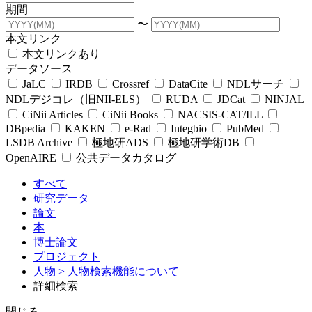
期間
〜
本文リンク
本文リンクあり
データソース
JaLC
IRDB
Crossref
DataCite
NDLサーチ
NDLデジコレ（旧NII-ELS）
RUDA
JDCat
NINJAL
CiNii Articles
CiNii Books
NACSIS-CAT/ILL
DBpedia
KAKEN
e-Rad
Integbio
PubMed
LSDB Archive
極地研ADS
極地研学術DB
OpenAIRE
公共データカタログ
すべて
研究データ
論文
本
博士論文
プロジェクト
人物
> 人物検索機能について
詳細検索
閉じる