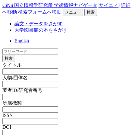
CiNii 国立情報学研究所 学術情報ナビゲータ[サイニィ]
詳細
へ移動
検索フォームへ移動
メニュー
検索
論文・データをさがす
大学図書館の本をさがす
English
検索
タイトル
人物/団体名
著者ID/研究者番号
所属機関
ISSN
DOI