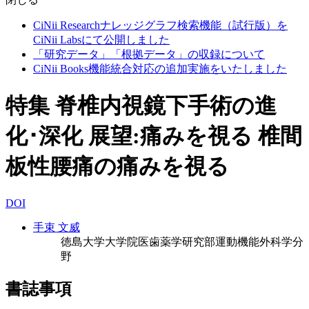
CiNii Researchナレッジグラフ検索機能（試行版）を
CiNii Labsにて公開しました
「研究データ」「根拠データ」の収録について
CiNii Books機能統合対応の追加実施をいたしました
特集 脊椎内視鏡下手術の進
化･深化 展望:痛みを視る 椎間
板性腰痛の痛みを視る
DOI
手束 文威
徳島大学大学院医歯薬学研究部運動機能外科学分
野
書誌事項