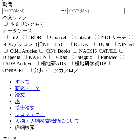
期間
〜
本文リンク
本文リンクあり
データソース
JaLC
IRDB
Crossref
DataCite
NDLサーチ
NDLデジコレ（旧NII-ELS）
RUDA
JDCat
NINJAL
CiNii Articles
CiNii Books
NACSIS-CAT/ILL
DBpedia
KAKEN
e-Rad
Integbio
PubMed
LSDB Archive
極地研ADS
極地研学術DB
OpenAIRE
公共データカタログ
すべて
研究データ
論文
本
博士論文
プロジェクト
人物
> 人物検索機能について
詳細検索
閉じる