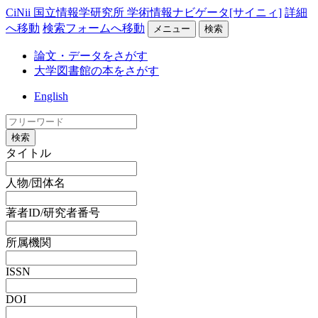
CiNii 国立情報学研究所 学術情報ナビゲータ[サイニィ]
詳細
へ移動
検索フォームへ移動
メニュー
検索
論文・データをさがす
大学図書館の本をさがす
English
検索
タイトル
人物/団体名
著者ID/研究者番号
所属機関
ISSN
DOI