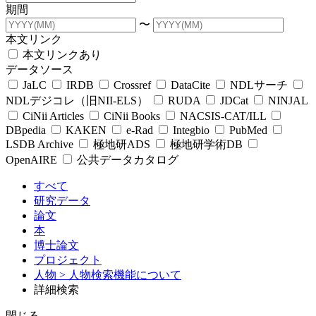
期間
〜
本文リンク
本文リンクあり
データソース
JaLC
IRDB
Crossref
DataCite
NDLサーチ
NDLデジコレ（旧NII-ELS）
RUDA
JDCat
NINJAL
CiNii Articles
CiNii Books
NACSIS-CAT/ILL
DBpedia
KAKEN
e-Rad
Integbio
PubMed
LSDB Archive
極地研ADS
極地研学術DB
OpenAIRE
公共データカタログ
すべて
研究データ
論文
本
博士論文
プロジェクト
人物
> 人物検索機能について
詳細検索
閉じる