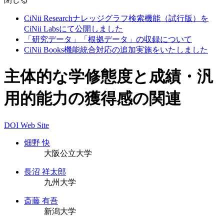
CiNii Researchナレッジグラフ検索機能（試行版）を
CiNii Labsにて公開しました
「研究データ」「根拠データ」の収録について
CiNii Books機能統合対応の追加実施をいたしました
主体的な学修態度と成績・汎
用的能力の獲得感の関連
DOI
Web Site
畑野 快
大阪公立大学
長沼 祥太郎
九州大学
斎藤 有吾
新潟大学