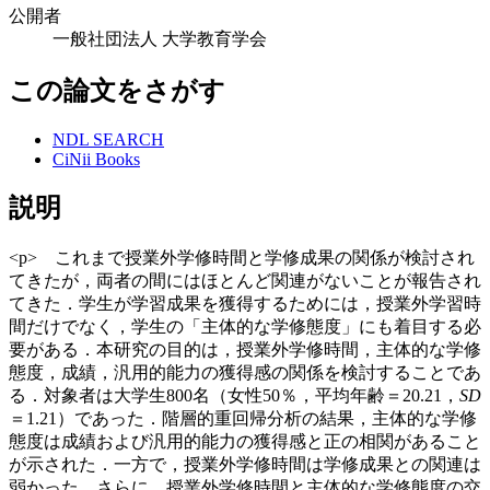
公開者
一般社団法人 大学教育学会
この論文をさがす
NDL SEARCH
CiNii Books
説明
<p> これまで授業外学修時間と学修成果の関係が検討され
てきたが，両者の間にはほとんど関連がないことが報告され
てきた．学生が学習成果を獲得するためには，授業外学習時
間だけでなく，学生の「主体的な学修態度」にも着目する必
要がある．本研究の目的は，授業外学修時間，主体的な学修
態度，成績，汎用的能力の獲得感の関係を検討することであ
る．対象者は大学生800名（女性50％，平均年齢＝20.21，
SD
＝1.21）であった．階層的重回帰分析の結果，主体的な学修
態度は成績および汎用的能力の獲得感と正の相関があること
が示された．一方で，授業外学修時間は学修成果との関連は
弱かった．さらに，授業外学修時間と主体的な学修態度の交