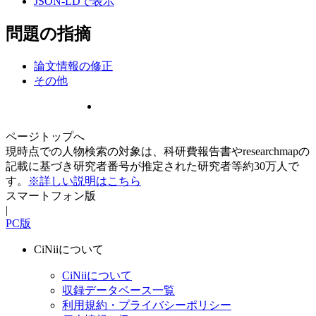
JSON-LDで表示
問題の指摘
論文情報の修正
その他
ページトップへ
現時点での人物検索の対象は、科研費報告書やresearchmapの
記載に基づき研究者番号が推定された研究者等約30万人で
す。
※詳しい説明はこちら
スマートフォン版
|
PC版
CiNiiについて
CiNiiについて
収録データベース一覧
利用規約・プライバシーポリシー