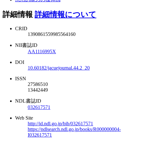
詳細情報
詳細情報について
CRID
1390861559985564160
NII書誌ID
AA1116995X
DOI
10.60182/jacuejournal.44.2_20
ISSN
27586510
13442449
NDL書誌ID
032617571
Web Site
http://id.ndl.go.jp/bib/032617571
https://ndlsearch.ndl.go.jp/books/R000000004-
I032617571