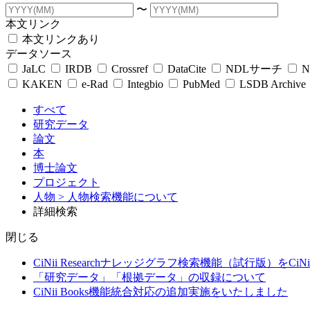
〜
本文リンク
本文リンクあり
データソース
JaLC
IRDB
Crossref
DataCite
NDLサーチ
N
KAKEN
e-Rad
Integbio
PubMed
LSDB Archive
すべて
研究データ
論文
本
博士論文
プロジェクト
人物
> 人物検索機能について
詳細検索
閉じる
CiNii Researchナレッジグラフ検索機能（試行版）をCiN
「研究データ」「根拠データ」の収録について
CiNii Books機能統合対応の追加実施をいたしました