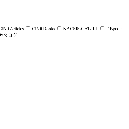
iNii Articles
CiNii Books
NACSIS-CAT/ILL
DBpedia
カタログ