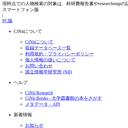
現時点での人物検索の対象は、科研費報告書やresearchma
スマートフォン版
|
PC版
CiNiiについて
CiNiiについて
収録データベース一覧
利用規約・プライバシーポリシー
個人情報の扱いについて
お問い合わせ
国立情報学研究所 (NII)
ヘルプ
CiNii Research
CiNii Books - 大学図書館の本をさがす
メタデータ・API
新着情報
お知らせ