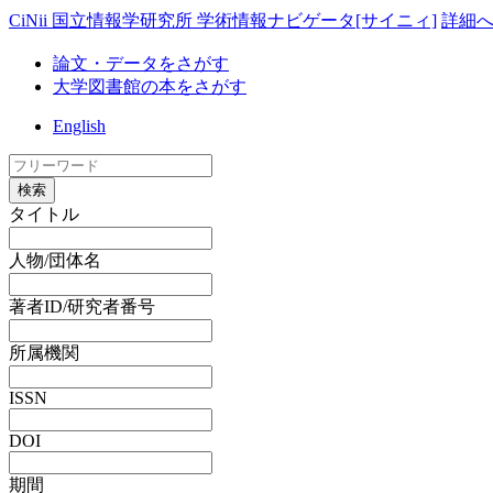
CiNii 国立情報学研究所 学術情報ナビゲータ[サイニィ]
詳細
論文・データをさがす
大学図書館の本をさがす
English
検索
タイトル
人物/団体名
著者ID/研究者番号
所属機関
ISSN
DOI
期間