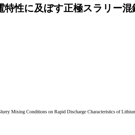
電特性に及ぼす正極スラリー混
lurry Mixing Conditions on Rapid Discharge Characteristics of Lithium