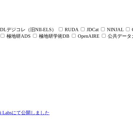
DLデジコレ（旧NII-ELS）
RUDA
JDCat
NINJAL
C
極地研ADS
極地研学術DB
OpenAIRE
公共データ
ii Labsにて公開しました