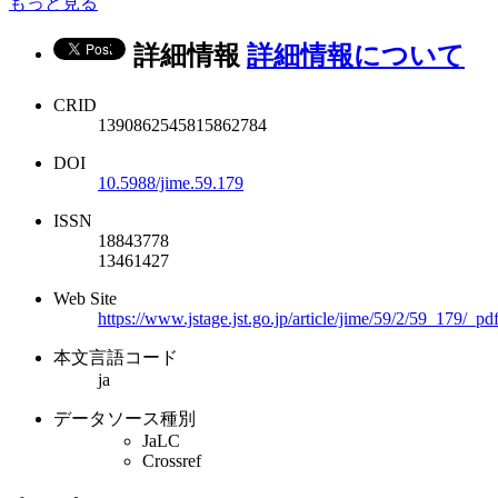
もっと見る
詳細情報
詳細情報について
CRID
1390862545815862784
DOI
10.5988/jime.59.179
ISSN
18843778
13461427
Web Site
https://www.jstage.jst.go.jp/article/jime/59/2/59_179/_pd
本文言語コード
ja
データソース種別
JaLC
Crossref