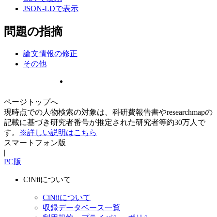
JSON-LDで表示
問題の指摘
論文情報の修正
その他
ページトップへ
現時点での人物検索の対象は、科研費報告書やresearchmapの
記載に基づき研究者番号が推定された研究者等約30万人で
す。
※詳しい説明はこちら
スマートフォン版
|
PC版
CiNiiについて
CiNiiについて
収録データベース一覧