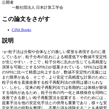
公開者
一般社団法人 日本計算工学会
この論文をさがす
CiNii Books
説明
<p>粒子法は分裂や合体などの激しい変形を表現するのに適
しているが，粒子分布の乱れによる精度低下や数値不安定性
が生じやすい．そこで，粒子分布に乱れが生じても高精度な
演算を可能にとするSPH(2)が提案されている．SPH(2)は従来
のSPHに比べて精度は向上するが，数値不安定性の克服には
まだ限界がある．そこで，より安定で高精度な計算のために
粒子分布を直接改善する粒子再配列法の併用は避けられな
い．しかし，従来の粒子再配列法では長期的には体積が膨張
する傾向があるため，粒子分布の均一化と体積保存を同時に
改善できる新しい粒子再配置法を提案する．そのためには，
提案手法を他の安定化手法との併用も重要であり，様々な安
定化手法の役割を整理し，不要な項を排除することを本研究