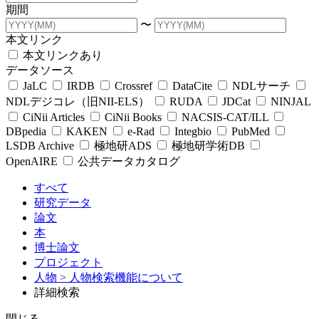
期間
〜
本文リンク
本文リンクあり
データソース
JaLC
IRDB
Crossref
DataCite
NDLサーチ
NDLデジコレ（旧NII-ELS）
RUDA
JDCat
NINJAL
CiNii Articles
CiNii Books
NACSIS-CAT/ILL
DBpedia
KAKEN
e-Rad
Integbio
PubMed
LSDB Archive
極地研ADS
極地研学術DB
OpenAIRE
公共データカタログ
すべて
研究データ
論文
本
博士論文
プロジェクト
人物
> 人物検索機能について
詳細検索
閉じる