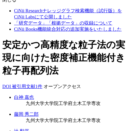
CiNii Researchナレッジグラフ検索機能（試行版）を
CiNii Labsにて公開しました
「研究データ」「根拠データ」の収録について
CiNii Books機能統合対応の追加実施をいたしました
安定かつ高精度な粒子法の実
現に向けた密度補正機能付き
粒子再配列法
DOI
被引用文献1件
オープンアクセス
白神 嘉也
九州大学大学院工学府土木工学専攻
藤岡 秀二郎
九州大学大学院工学府土木工学専攻