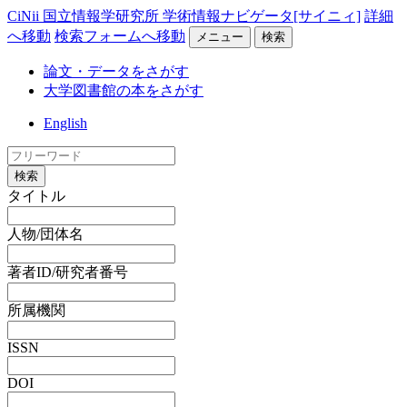
CiNii 国立情報学研究所 学術情報ナビゲータ[サイニィ]
詳細
へ移動
検索フォームへ移動
メニュー
検索
論文・データをさがす
大学図書館の本をさがす
English
検索
タイトル
人物/団体名
著者ID/研究者番号
所属機関
ISSN
DOI