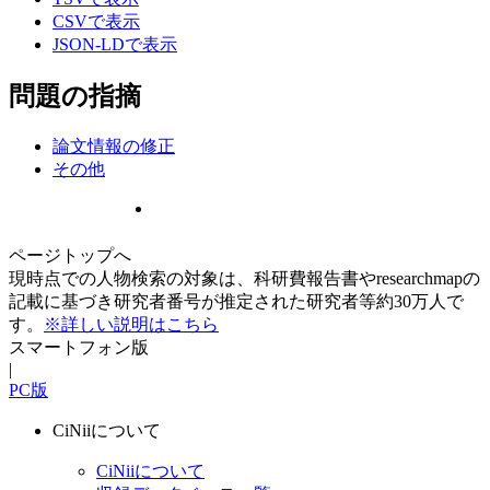
CSVで表示
JSON-LDで表示
問題の指摘
論文情報の修正
その他
ページトップへ
現時点での人物検索の対象は、科研費報告書やresearchmapの
記載に基づき研究者番号が推定された研究者等約30万人で
す。
※詳しい説明はこちら
スマートフォン版
|
PC版
CiNiiについて
CiNiiについて