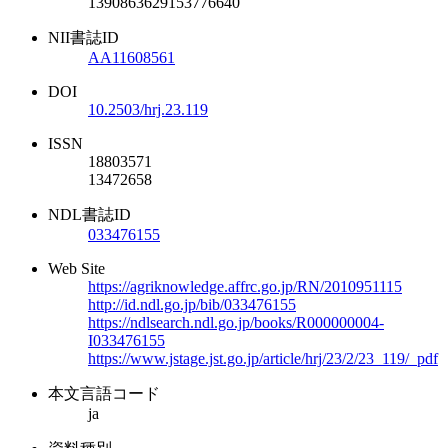
1390863629153776640
NII書誌ID
AA11608561
DOI
10.2503/hrj.23.119
ISSN
18803571
13472658
NDL書誌ID
033476155
Web Site
https://agriknowledge.affrc.go.jp/RN/2010951115
http://id.ndl.go.jp/bib/033476155
https://ndlsearch.ndl.go.jp/books/R000000004-
I033476155
https://www.jstage.jst.go.jp/article/hrj/23/2/23_119/_pdf
本文言語コード
ja