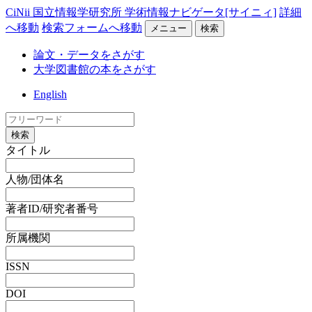
CiNii 国立情報学研究所 学術情報ナビゲータ[サイニィ]
詳細
へ移動
検索フォームへ移動
メニュー
検索
論文・データをさがす
大学図書館の本をさがす
English
検索
タイトル
人物/団体名
著者ID/研究者番号
所属機関
ISSN
DOI