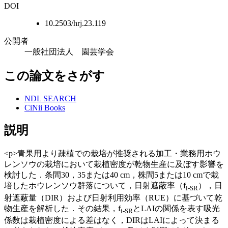
DOI
10.2503/hrj.23.119
公開者
一般社団法人 園芸学会
この論文をさがす
NDL SEARCH
CiNii Books
説明
<p>青果用より疎植での栽培が推奨される加工・業務用ホウ
レンソウの栽培において栽植密度が乾物生産に及ぼす影響を
検討した．条間30，35または40 cm，株間5または10 cmで栽
培したホウレンソウ群落について，日射遮蔽率（f
），日
i-SR
射遮蔽量（DIR）および日射利用効率（RUE）に基づいて乾
物生産を解析した．その結果，f
とLAIの関係を表す吸光
i-SR
係数は栽植密度による差はなく，DIRはLAIによって決まる