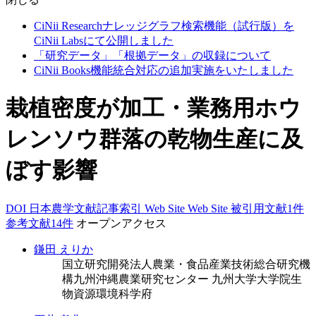
CiNii Researchナレッジグラフ検索機能（試行版）を
CiNii Labsにて公開しました
「研究データ」「根拠データ」の収録について
CiNii Books機能統合対応の追加実施をいたしました
栽植密度が加工・業務用ホウ
レンソウ群落の乾物生産に及
ぼす影響
DOI
日本農学文献記事索引
Web Site
Web Site
被引用文献1件
参考文献14件
オープンアクセス
鎌田 えりか
国立研究開発法人農業・食品産業技術総合研究機
構九州沖縄農業研究センター
九州大学大学院生
物資源環境科学府