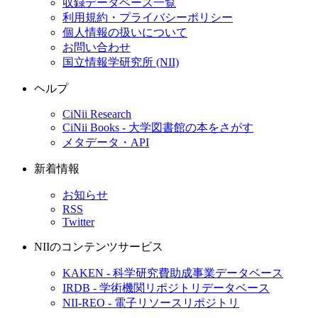
収録データベース一覧
利用規約・プライバシーポリシー
個人情報の扱いについて
お問い合わせ
国立情報学研究所 (NII)
ヘルプ
CiNii Research
CiNii Books - 大学図書館の本をさがす
メタデータ・API
新着情報
お知らせ
RSS
Twitter
NIIのコンテンツサービス
KAKEN - 科学研究費助成事業データベース
IRDB - 学術機関リポジトリデータベース
NII-REO - 電子リソースリポジトリ