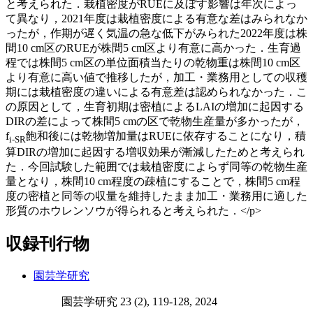
と考えられた．栽植密度がRUEに及ぼす影響は年次によっ
て異なり，2021年度は栽植密度による有意な差はみられなか
ったが，作期が遅く気温の急な低下がみられた2022年度は株
間10 cm区のRUEが株間5 cm区より有意に高かった．生育過
程では株間5 cm区の単位面積当たりの乾物重は株間10 cm区
より有意に高い値で推移したが，加工・業務用としての収穫
期には栽植密度の違いによる有意差は認められなかった．こ
の原因として，生育初期は密植によるLAIの増加に起因する
DIRの差によって株間5 cmの区で乾物生産量が多かったが，
f
飽和後には乾物増加量はRUEに依存することになり，積
i-SR
算DIRの増加に起因する増収効果が漸減したためと考えられ
た．今回試験した範囲では栽植密度によらず同等の乾物生産
量となり，株間10 cm程度の疎植にすることで，株間5 cm程
度の密植と同等の収量を維持したまま加工・業務用に適した
形質のホウレンソウが得られると考えられた．</p>
収録刊行物
園芸学研究
園芸学研究 23 (2), 119-128, 2024