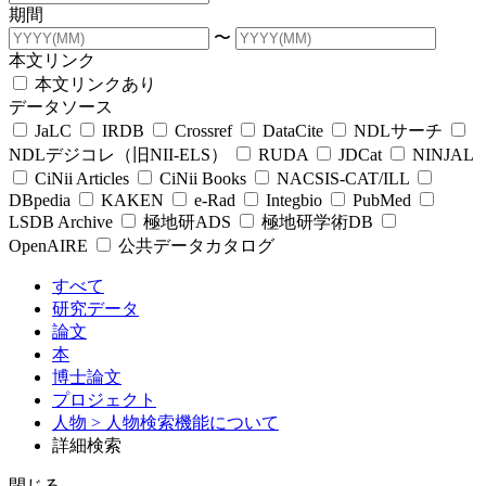
期間
〜
本文リンク
本文リンクあり
データソース
JaLC
IRDB
Crossref
DataCite
NDLサーチ
NDLデジコレ（旧NII-ELS）
RUDA
JDCat
NINJAL
CiNii Articles
CiNii Books
NACSIS-CAT/ILL
DBpedia
KAKEN
e-Rad
Integbio
PubMed
LSDB Archive
極地研ADS
極地研学術DB
OpenAIRE
公共データカタログ
すべて
研究データ
論文
本
博士論文
プロジェクト
人物
> 人物検索機能について
詳細検索
閉じる