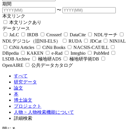
期間
〜
本文リンク
本文リンクあり
データソース
JaLC
IRDB
Crossref
DataCite
NDLサーチ
NDLデジコレ（旧NII-ELS）
RUDA
JDCat
NINJAL
CiNii Articles
CiNii Books
NACSIS-CAT/ILL
DBpedia
KAKEN
e-Rad
Integbio
PubMed
LSDB Archive
極地研ADS
極地研学術DB
OpenAIRE
公共データカタログ
すべて
研究データ
論文
本
博士論文
プロジェクト
人物
> 人物検索機能について
詳細検索
閉じる