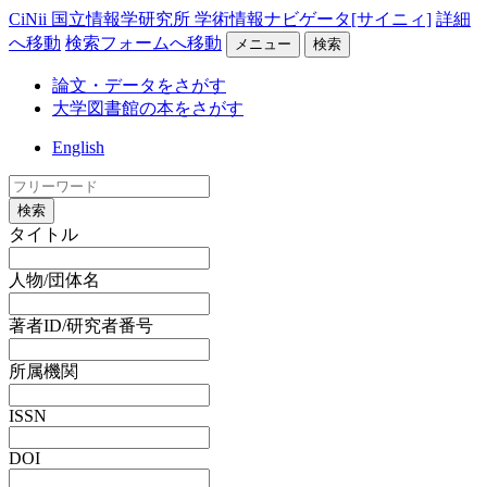
CiNii 国立情報学研究所 学術情報ナビゲータ[サイニィ]
詳細
へ移動
検索フォームへ移動
メニュー
検索
論文・データをさがす
大学図書館の本をさがす
English
検索
タイトル
人物/団体名
著者ID/研究者番号
所属機関
ISSN
DOI