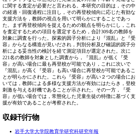
に関する査定が必要だと言われる。本研究の目的は，その中
の経過・回復過程に注目し，その再登校傾向に応じた有効な
支援方法を，教師の視点を用いて明らかにすることであっ
た。まず再登校傾向を捉えるための観点を明らかにし，これ
を査定するための項目を選定するため，合計309名の教師を
対象に調査を行った。探索的因子分析により『混乱』と『受
容』からなる構造が見いだされ，判別分析及び確認的因子分
析による妥当性の検討を経て測定項目が選定された。次に
221名の教師を対象とした調査から，『混乱』が低く『受
容』が高い場合に最も再登校が可能であり，これに次いで
『混乱』が高く『受容』も高い場合に再登校が可能であるこ
とが明らかにされた。これら『受容』が高い２つの場合にお
いては，教師による多様な支援方法が有効にはたらき，登校
刺激を与える好機であることが示された。その一方，『受
容』が低い場合では，常態化した児童生徒の特徴に基づく支
援が有効であることが考察された。
収録刊行物
岩手大学大学院教育学研究科研究年報