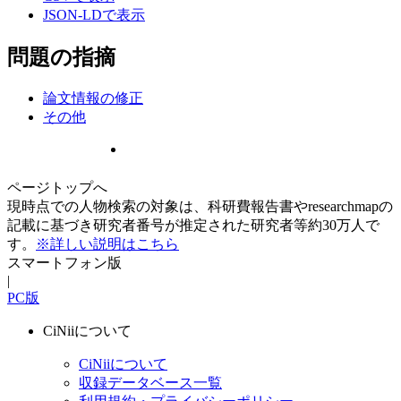
JSON-LDで表示
問題の指摘
論文情報の修正
その他
ページトップへ
現時点での人物検索の対象は、科研費報告書やresearchmapの
記載に基づき研究者番号が推定された研究者等約30万人で
す。
※詳しい説明はこちら
スマートフォン版
|
PC版
CiNiiについて
CiNiiについて
収録データベース一覧