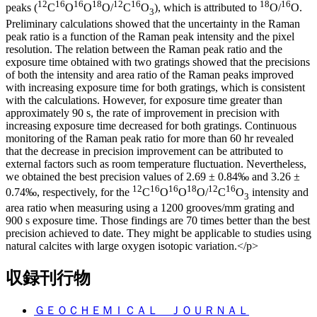
12
16
16
18
12
16
18
16
peaks (
C
O
O
O/
C
O
), which is attributed to
O/
O.
3
Preliminary calculations showed that the uncertainty in the Raman
peak ratio is a function of the Raman peak intensity and the pixel
resolution. The relation between the Raman peak ratio and the
exposure time obtained with two gratings showed that the precisions
of both the intensity and area ratio of the Raman peaks improved
with increasing exposure time for both gratings, which is consistent
with the calculations. However, for exposure time greater than
approximately 90 s, the rate of improvement in precision with
increasing exposure time decreased for both gratings. Continuous
monitoring of the Raman peak ratio for more than 60 hr revealed
that the decrease in precision improvement can be attributed to
external factors such as room temperature fluctuation. Nevertheless,
we obtained the best precision values of 2.69 ± 0.84‰ and 3.26 ±
12
16
16
18
12
16
0.74‰, respectively, for the
C
O
O
O/
C
O
intensity and
3
area ratio when measuring using a 1200 grooves/mm grating and
900 s exposure time. Those findings are 70 times better than the best
precision achieved to date. They might be applicable to studies using
natural calcites with large oxygen isotopic variation.</p>
収録刊行物
ＧＥＯＣＨＥＭＩＣＡＬ ＪＯＵＲＮＡＬ