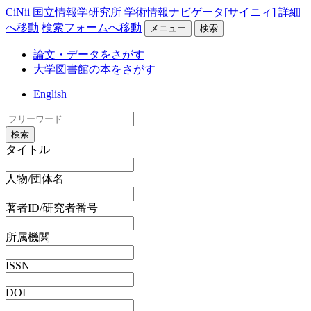
CiNii 国立情報学研究所 学術情報ナビゲータ[サイニィ]
詳細
へ移動
検索フォームへ移動
メニュー
検索
論文・データをさがす
大学図書館の本をさがす
English
検索
タイトル
人物/団体名
著者ID/研究者番号
所属機関
ISSN
DOI