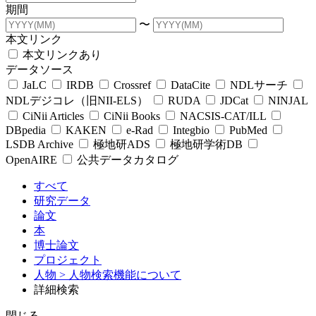
期間
〜
本文リンク
本文リンクあり
データソース
JaLC
IRDB
Crossref
DataCite
NDLサーチ
NDLデジコレ（旧NII-ELS）
RUDA
JDCat
NINJAL
CiNii Articles
CiNii Books
NACSIS-CAT/ILL
DBpedia
KAKEN
e-Rad
Integbio
PubMed
LSDB Archive
極地研ADS
極地研学術DB
OpenAIRE
公共データカタログ
すべて
研究データ
論文
本
博士論文
プロジェクト
人物
> 人物検索機能について
詳細検索
閉じる