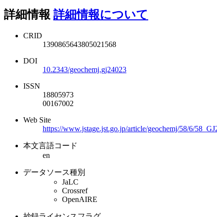
詳細情報
詳細情報について
CRID
1390865643805021568
DOI
10.2343/geochemj.gj24023
ISSN
18805973
00167002
Web Site
https://www.jstage.jst.go.jp/article/geochemj/58/6/58_G
本文言語コード
en
データソース種別
JaLC
Crossref
OpenAIRE
抄録ライセンスフラグ