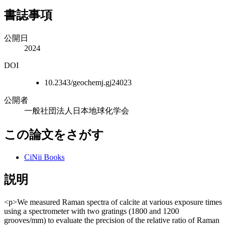
書誌事項
公開日
2024
DOI
10.2343/geochemj.gj24023
公開者
一般社団法人日本地球化学会
この論文をさがす
CiNii Books
説明
<p>We measured Raman spectra of calcite at various exposure times
using a spectrometer with two gratings (1800 and 1200
grooves/mm) to evaluate the precision of the relative ratio of Raman